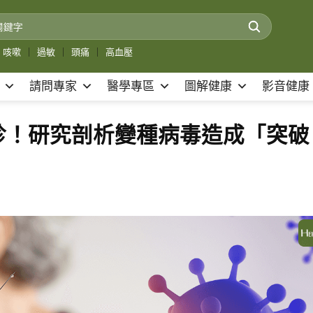
咳嗽
｜
過敏
｜
頭痛
｜
高血壓
請問專家
醫學專區
圖解健康
影音健康
診！研究剖析變種病毒造成「突破