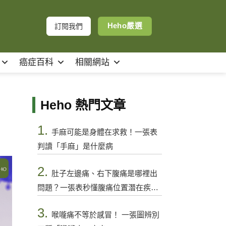
Heho嚴選
訂閱我們
癌症百科
相關網站
Heho 熱門文章
1.
手麻可能是身體在求救！一張表
判讀「手麻」是什麼病
2.
肚子左邊痛、右下腹痛是哪裡出
問題？一張表秒懂腹痛位置潛在疾病
與警訊
3.
喉嚨痛不等於感冒！ 一張圖辨別