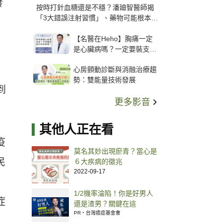
發
按時打針血糖還是不穩？潘廸智醫師揭
「3大錯誤注射習慣」、藥物可能根本沒
打進去
【名醫在Heho】胸痛一定
是心臟病嗎？一定要裝支
架？心臟科權威張其任主任
心房顫動診斷與消融治療趨
解析支架種類、風險與選擇
勢：雙能量技術發展
關鍵
到
更多影音
其他人正在看
疫
莫名其妙出現瘀青？當心是
民
６大疾病的徵兆
2022-09-17
1/2機率淪陷！你是好男人
症
還是渣男？關鍵在這
PR・台灣癌症基金會