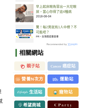
早上起床眼角冒出一大坨眼
屎，當心你得了這4種病
2018-08-04
驚！每2男就有1人中標？不
可能吧？
PR・台灣癌症基金會
Recommended by
相關網站
親子站
癌症站
營養N次方
運動站
但
生活站
寵物站
感
希望商城