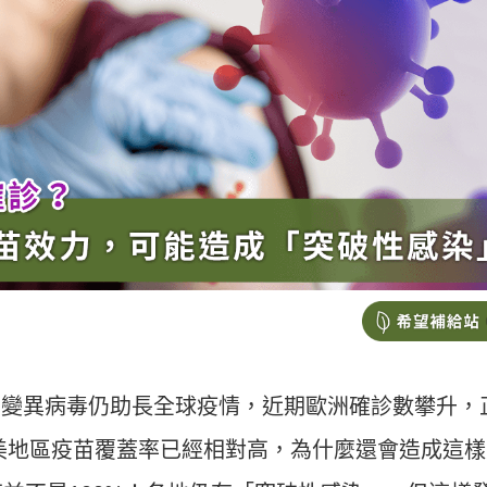
ta 變異病毒仍助長全球疫情，近期歐洲確診數攀升，
歐美地區疫苗覆蓋率已經相對高，為什麼還會造成這樣