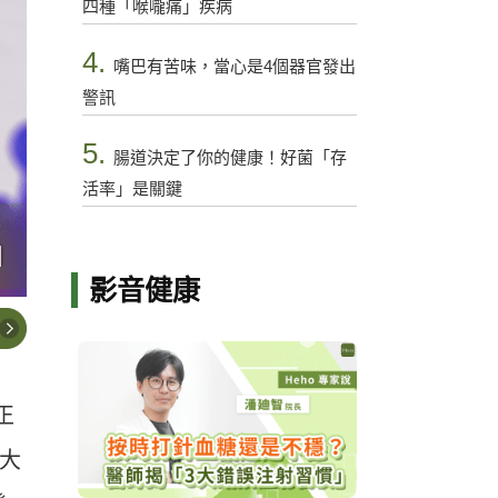
四種「喉嚨痛」疾病
4.
嘴巴有苦味，當心是4個器官發出
警訊
5.
腸道決定了你的健康！好菌「存
活率」是關鍵
影音健康
正
大