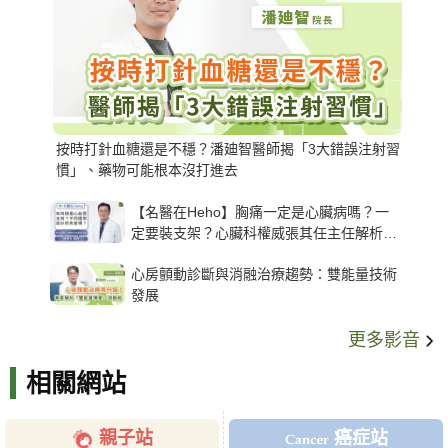
按時打針血糖還是不穩？潘廸智醫師揭「3大錯誤注射習
慣」、藥物可能根本沒打進去
【名醫在Heho】胸痛一定是心臟病嗎？一
定要裝支架？心臟科權威張其任主任解析支
架種類、風險與選擇關鍵
心房顫動診斷與消融治療趨勢：雙能量技術
發展
更多影音
相關網站
親子站
癌症站