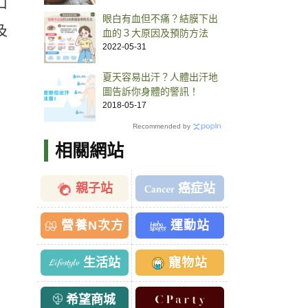
口
眼白有血但不痛？結膜下出
及
血的３大原因及預防方法
2022-05-31
夏天容易出汗？人體出汗地
圖告訴你身體的警訊！
2018-05-17
Recommended by
相關網站
親子站
癌症站
營養N次方
運動站
生活站
寵物站
希望商城