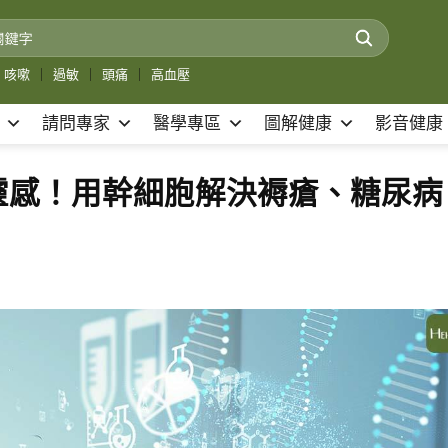
咳嗽
｜
過敏
｜
頭痛
｜
高血壓
請問專家
醫學專區
圖解健康
影音健康
靈感！用幹細胞解決褥瘡、糖尿病