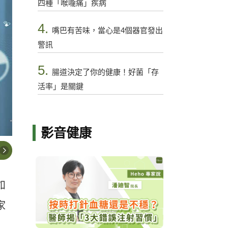
四種「喉嚨痛」疾病
4.
嘴巴有苦味，當心是4個器官發出
警訊
5.
腸道決定了你的健康！好菌「存
活率」是關鍵
影音健康
如
家