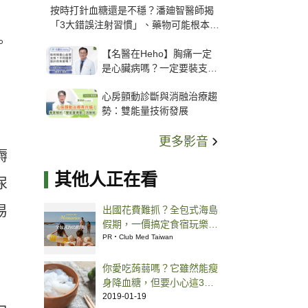
按時打針血糖還是不穩？潘廸智醫師揭
「3大錯誤注射習慣」、藥物可能根本沒
打進去
。
【名醫在Heho】胸痛一定
是心臟病嗎？一定要裝支
架？心臟科權威張其任主任
心房顫動診斷與消融治療趨
解析支架種類、風險與選擇
勢：雙能量技術發展
關鍵
更多影音
褥
其他人正在看
尿
易
出國花費難抓？全包式海島
假期，一價搞定食宿玩樂，
省錢更省心！
PR・Club Med Taiwan
你愛吃蒟蒻嗎？它雖然能瘦
身降血糖，但要小心這3個
陷阱
2019-01-19