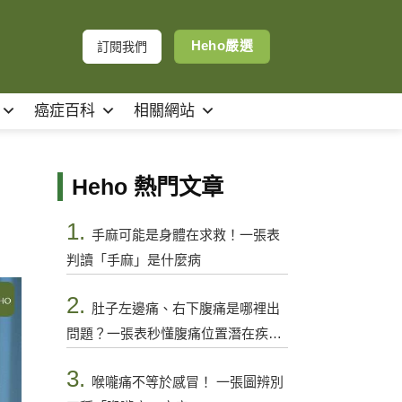
Heho嚴選
訂閱我們
癌症百科
相關網站
Heho 熱門文章
1.
手麻可能是身體在求救！一張表
判讀「手麻」是什麼病
2.
肚子左邊痛、右下腹痛是哪裡出
問題？一張表秒懂腹痛位置潛在疾病
與警訊
3.
喉嚨痛不等於感冒！ 一張圖辨別