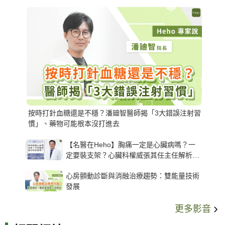
按時打針血糖還是不穩？潘廸智醫師揭「3大錯誤注射習
慣」、藥物可能根本沒打進去
【名醫在Heho】胸痛一定是心臟病嗎？一
定要裝支架？心臟科權威張其任主任解析支
架種類、風險與選擇關鍵
心房顫動診斷與消融治療趨勢：雙能量技術
發展
更多影音