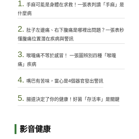
1.
手麻可能是身體在求救！一張表判讀「手麻」是
什麼病
2.
肚子左邊痛、右下腹痛是哪裡出問題？一張表秒
懂腹痛位置潛在疾病與警訊
3.
喉嚨痛不等於感冒！ 一張圖辨別四種「喉嚨
痛」疾病
4.
嘴巴有苦味，當心是4個器官發出警訊
5.
腸道決定了你的健康！好菌「存活率」是關鍵
影音健康