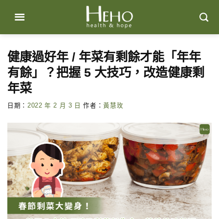
Skip
to
content
健康過好年 / 年菜有剩餘才能「年年
有餘」？把握 5 大技巧，改造健康剩
年菜
日期：
2022 年 2 月 3 日
作者：
黃慧玫