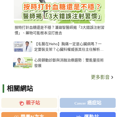
按時打針血糖還是不穩？潘廸智醫師揭「3大錯誤注射習
慣」、藥物可能根本沒打進去
【名醫在Heho】胸痛一定是心臟病嗎？一
定要裝支架？心臟科權威張其任主任解析支
架種類、風險與選擇關鍵
心房顫動診斷與消融治療趨勢：雙能量技術
發展
更多影音
相關網站
親子站
癌症站
營養N次方
運動站