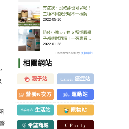
有症狀、沒確診也可以喝！
三種不同狀況喝不一樣防疫
茶
2022-05-10
防疫小撇步 / 這 5 種塑膠瓶
子都很耐酒精！一張表看懂
酒精用哪種容器裝才正確
2022-01-28
Recommended by
相關網站
，
親子站
癌症站
以
營養N次方
運動站
生活站
寵物站
日函
醫
希望商城