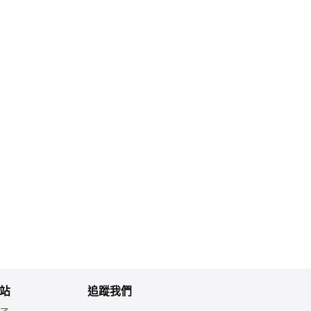
」
站
追蹤我們