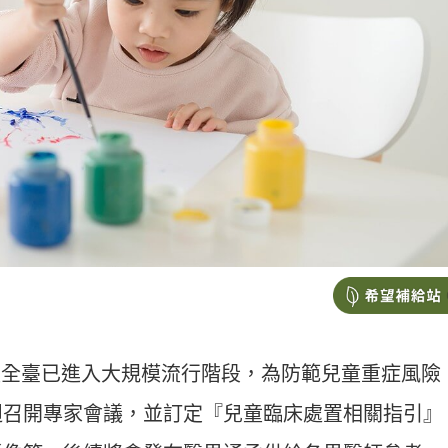
全臺已進入大規模流行階段，為防範兒童重症風險
週召開專家會議，並訂定『兒童臨床處置相關指引』