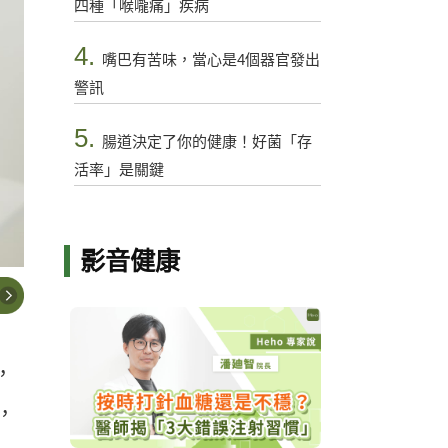
四種「喉嚨痛」疾病
4.
嘴巴有苦味，當心是4個器官發出
警訊
5.
腸道決定了你的健康！好菌「存
活率」是關鍵
影音健康
，
，