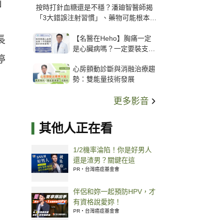
」
按時打針血糖還是不穩？潘廸智醫師揭
「3大錯誤注射習慣」、藥物可能根本沒
打進去
【名醫在Heho】胸痛一定
長
是心臟病嗎？一定要裝支
停
架？心臟科權威張其任主任
心房顫動診斷與消融治療趨
解析支架種類、風險與選擇
勢：雙能量技術發展
關鍵
更多影音
其他人正在看
1/2機率淪陷！你是好男人
還是渣男？關鍵在這
PR・台灣癌症基金會
伴侶和妳一起預防HPV，才
有資格說愛妳！
PR・台灣癌症基金會