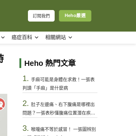
Heho嚴選
訂閱我們
癌症百科
相關網站
時
Heho 熱門文章
1.
手麻可能是身體在求救！一張表
判讀「手麻」是什麼病
2.
肚子左邊痛、右下腹痛是哪裡出
問題？一張表秒懂腹痛位置潛在疾病
與警訊
3.
喉嚨痛不等於感冒！ 一張圖辨別