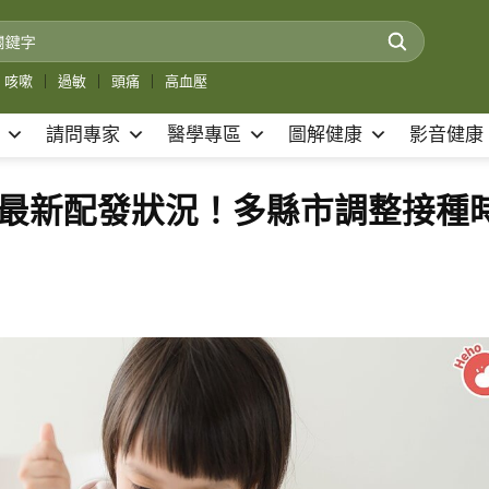
咳嗽
｜
過敏
｜
頭痛
｜
高血壓
請問專家
醫學專區
圖解健康
影音健康
疫苗最新配發狀況！多縣市調整接種