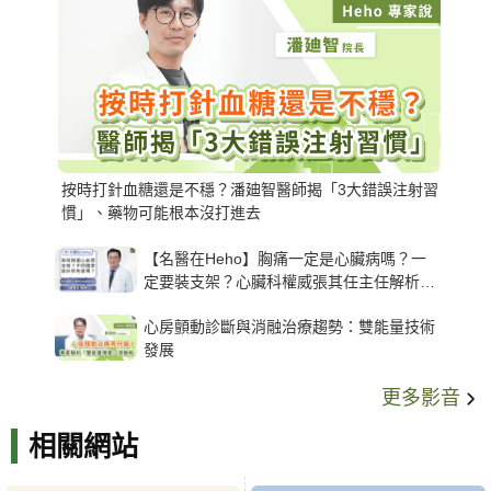
按時打針血糖還是不穩？潘廸智醫師揭「3大錯誤注射習
慣」、藥物可能根本沒打進去
【名醫在Heho】胸痛一定是心臟病嗎？一
定要裝支架？心臟科權威張其任主任解析支
架種類、風險與選擇關鍵
心房顫動診斷與消融治療趨勢：雙能量技術
發展
更多影音
相關網站