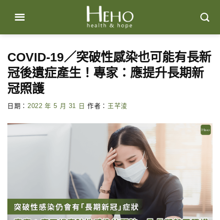
Skip
to
content
COVID-19／突破性感染也可能有長新
冠後遺症產生！專家：應提升長期新
冠照護
日期：
2022 年 5 月 31 日
作者：
王芊淩