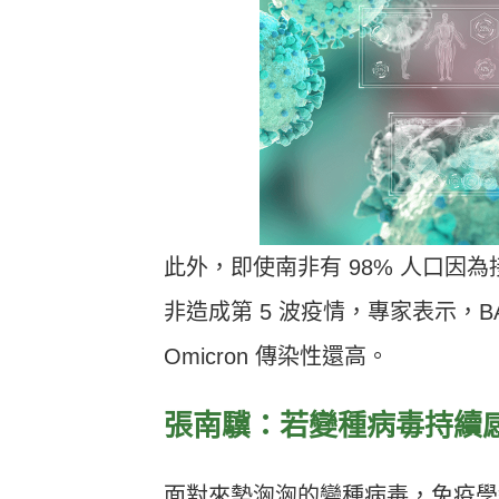
此外，即使南非有 98% 人口因為接
非造成第 5 波疫情，專家表示，BA.4 
Omicron 傳染性還高。
張南驥：若變種病毒持續
面對來勢洶洶的變種病毒，免疫學