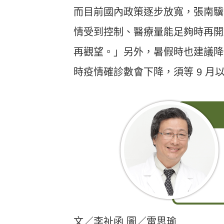
而目前國內政策逐步放寬，張南驥
情受到控制、醫療量能足夠時再開
再觀望。」另外，暑假時也建議降
時疫情確診數會下降，須等 9 月
文／李祉函 圖／雷思瑜