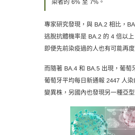
染者的 6% 至 7%。
專家研究發現，與 BA.2 相比，B
逃脫抗體機率是 BA.2 的 4 倍以
即便先前染疫過的人也有可能再度
而隨著 BA.4 和 BA.5 出
葡萄牙平均每日新通報 2447 人
變異株，另國內也發現另一種亞型 B