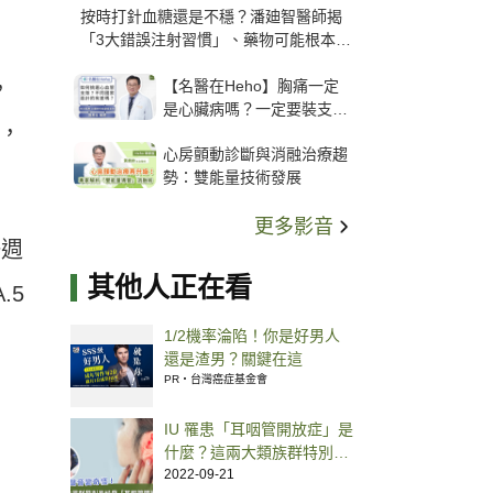
按時打針血糖還是不穩？潘廸智醫師揭
「3大錯誤注射習慣」、藥物可能根本沒
打進去
【名醫在Heho】胸痛一定
，
是心臟病嗎？一定要裝支
染，
架？心臟科權威張其任主任
心房顫動診斷與消融治療趨
解析支架種類、風險與選擇
勢：雙能量技術發展
關鍵
更多影音
一週
其他人正在看
.5
1/2機率淪陷！你是好男人
還是渣男？關鍵在這
PR・台灣癌症基金會
IU 罹患「耳咽管開放症」是
什麼？這兩大類族群特別易
好發
2022-09-21