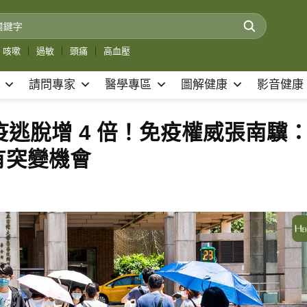
咳嗽
｜
過敏
｜
頭痛
｜
高血壓
請問專家
醫學專區
圖解健康
影音健康
5 免疫逃脫增 4 倍！免疫權威張南驥
有突變機會