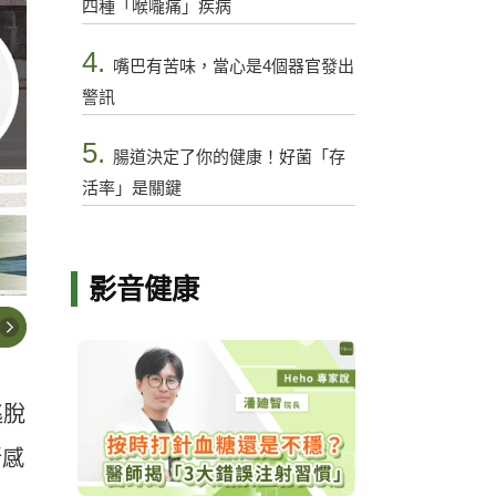
四種「喉嚨痛」疾病
4.
嘴巴有苦味，當心是4個器官發出
警訊
5.
腸道決定了你的健康！好菌「存
活率」是關鍵
影音健康
逃脫
新感