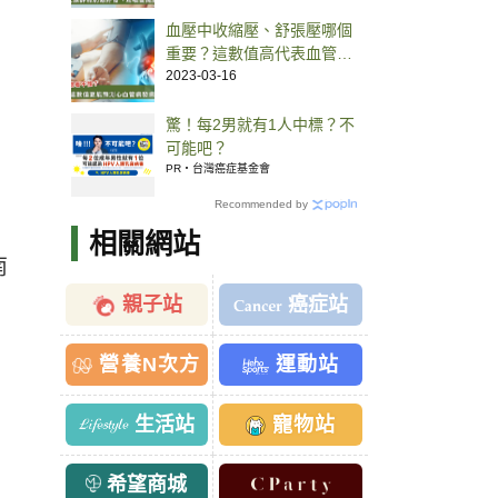
血壓中收縮壓、舒張壓哪個
重要？這數值高代表血管硬
化嚴重
2023-03-16
驚！每2男就有1人中標？不
可能吧？
PR・台灣癌症基金會
Recommended by
相關網站
南
親子站
癌症站
營養N次方
運動站
生活站
寵物站
希望商城