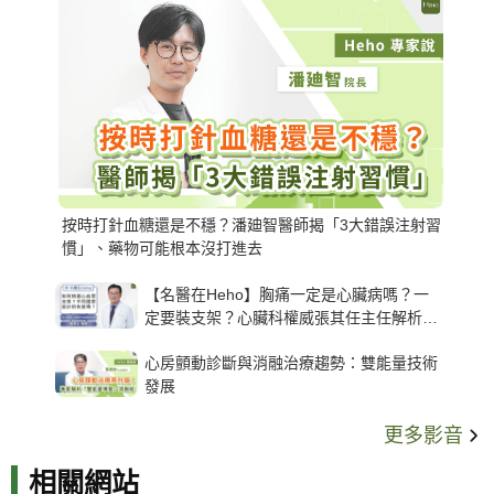
按時打針血糖還是不穩？潘廸智醫師揭「3大錯誤注射習
慣」、藥物可能根本沒打進去
【名醫在Heho】胸痛一定是心臟病嗎？一
定要裝支架？心臟科權威張其任主任解析支
架種類、風險與選擇關鍵
心房顫動診斷與消融治療趨勢：雙能量技術
發展
更多影音
相關網站