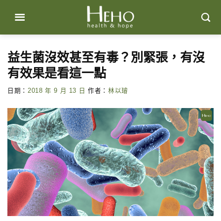
Skip
to
content
益生菌沒效甚至有毒？別緊張，有沒
有效果是看這一點
日期：
2018 年 9 月 13 日
作者：
林以璿