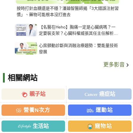
按時打針血糖還是不穩？潘廸智醫師揭「3大錯誤注射習
慣」、藥物可能根本沒打進去
【名醫在Heho】胸痛一定是心臟病嗎？一
定要裝支架？心臟科權威張其任主任解析支
架種類、風險與選擇關鍵
心房顫動診斷與消融治療趨勢：雙能量技術
發展
更多影音
相關網站
親子站
癌症站
營養N次方
運動站
生活站
寵物站