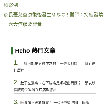
積案例
家長憂兒童康復後發生MIS-C！醫師：持續發燒
＋六大症狀要警覺
Heho 熱門文章
1.
手麻可能是身體在求救！一張表判讀「手麻」是
什麼病
2.
肚子左邊痛、右下腹痛是哪裡出問題？一張表秒
懂腹痛位置潛在疾病與警訊
3.
喉嚨痛不等於感冒！ 一張圖辨別四種「喉嚨