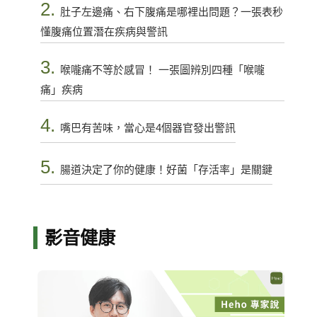
2.
肚子左邊痛、右下腹痛是哪裡出問題？一張表秒
懂腹痛位置潛在疾病與警訊
3.
喉嚨痛不等於感冒！ 一張圖辨別四種「喉嚨
痛」疾病
4.
嘴巴有苦味，當心是4個器官發出警訊
5.
腸道決定了你的健康！好菌「存活率」是關鍵
影音健康