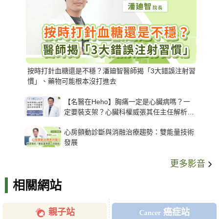
按時打針血糖還是不穩？潘廸智醫師揭「3大錯誤注射習
慣」、藥物可能根本沒打進去
【名醫在Heho】胸痛一定是心臟病嗎？一
定要裝支架？心臟科權威張其任主任解析支
架種類、風險與選擇關鍵
心房顫動診斷與消融治療趨勢：雙能量技術
發展
更多影音
相關網站
親子站
癌症站