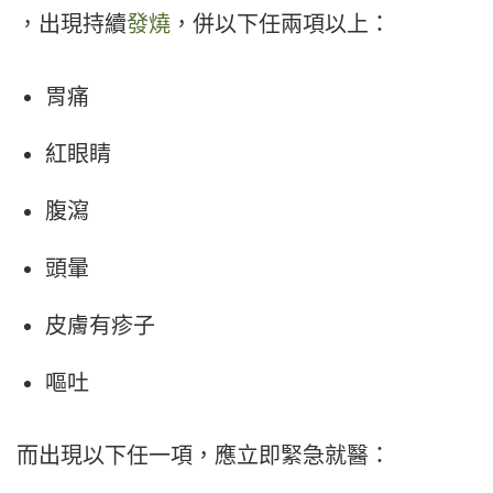
，出現持續
發燒
，併以下任兩項以上：
胃痛
紅眼睛
腹瀉
頭暈
皮膚有疹子
嘔吐
而出現以下任一項，應立即緊急就醫：