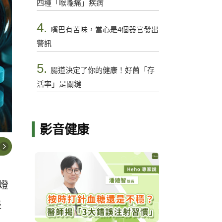
四種「喉嚨痛」疾病
4.
嘴巴有苦味，當心是4個器官發出
警訊
5.
腸道決定了你的健康！好菌「存
活率」是關鍵
影音健康
燈
表