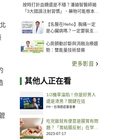
按時打針血糖還是不穩？潘廸智醫師揭
「3大錯誤注射習慣」、藥物可能根本沒
打進去
【名醫在Heho】胸痛一定
北
是心臟病嗎？一定要裝支
臺
架？心臟科權威張其任主任
心房顫動診斷與消融治療趨
解析支架種類、風險與選擇
勢：雙能量技術發展
關鍵
更多影音
的
其他人正在看
造
1/2機率淪陷！你是好男人
還是渣男？關鍵在這
PR・台灣癌症基金會
管
吃完飯就有便意是腸胃有問
題？「胃結腸反射」在早餐
後最明顯
2023-07-17