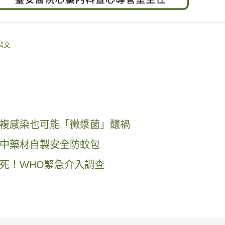
謂文
複感染也可能「黴漿菌」釀禍
中藥材自製安全防蚊包
死！WHO緊急介入調查