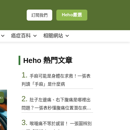
Heho嚴選
訂閱我們
癌症百科
相關網站
Heho 熱門文章
1.
手麻可能是身體在求救！一張表
判讀「手麻」是什麼病
2.
肚子左邊痛、右下腹痛是哪裡出
問題？一張表秒懂腹痛位置潛在疾病
與警訊
3.
喉嚨痛不等於感冒！ 一張圖辨別