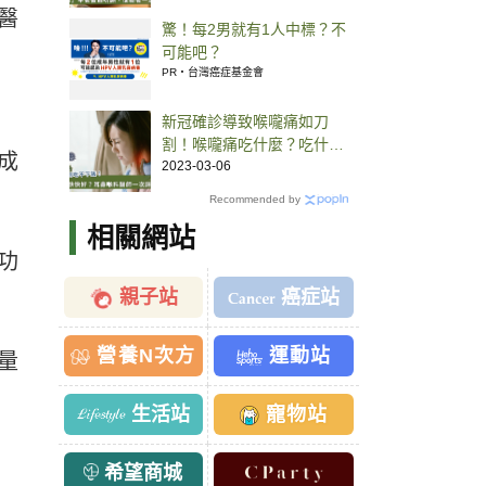
醫
驚！每2男就有1人中標？不
可能吧？
PR・台灣癌症基金會
新冠確診導致喉嚨痛如刀
割！喉嚨痛吃什麼？吃什麼
成
加速粘膜修復？
2023-03-06
Recommended by
相關網站
功
親子站
癌症站
營養N次方
運動站
量
生活站
寵物站
希望商城