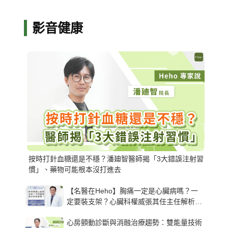
影音健康
按時打針血糖還是不穩？潘廸智醫師揭「3大錯誤注射習
慣」、藥物可能根本沒打進去
【名醫在Heho】胸痛一定是心臟病嗎？一
定要裝支架？心臟科權威張其任主任解析支
架種類、風險與選擇關鍵
心房顫動診斷與消融治療趨勢：雙能量技術