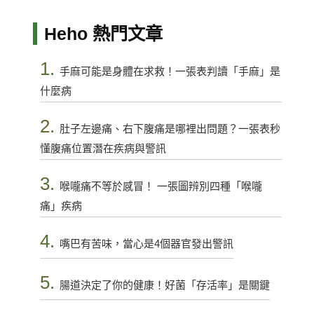
Heho 熱門文章
1.
手麻可能是身體在求救！一張表判讀「手麻」是
什麼病
2.
肚子左邊痛、右下腹痛是哪裡出問題？一張表秒
懂腹痛位置潛在疾病與警訊
3.
喉嚨痛不等於感冒！ 一張圖辨別四種「喉嚨
痛」疾病
4.
嘴巴有苦味，當心是4個器官發出警訊
5.
腸道決定了你的健康！好菌「存活率」是關鍵