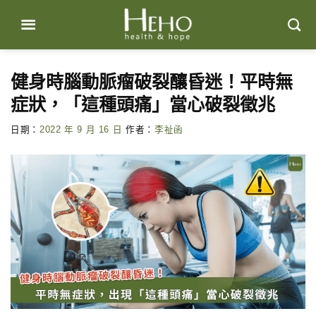
Skip
to
content
健身時腦動脈瘤破裂釀昏迷！平時無
症狀，「這種頭痛」當心破裂徵兆
日期：
2022 年 9 月 16 日
作者：
李祉函