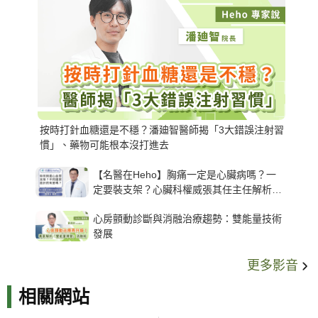
按時打針血糖還是不穩？潘廸智醫師揭「3大錯誤注射習
慣」、藥物可能根本沒打進去
【名醫在Heho】胸痛一定是心臟病嗎？一
定要裝支架？心臟科權威張其任主任解析支
架種類、風險與選擇關鍵
心房顫動診斷與消融治療趨勢：雙能量技術
發展
更多影音
相關網站