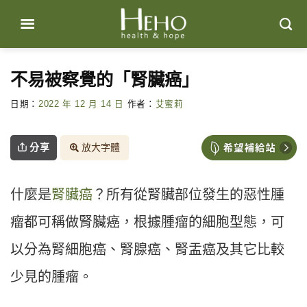
Skip
to
content
不易被察覺的「腎臟癌」
日期：
2022 年 12 月 14 日
作者：
艾蜜莉
分享
放大字體
什麼是
腎臟癌
？所有從腎臟部位發生的惡性腫
瘤都可稱做腎臟癌，根據腫瘤的細胞型態，可
以分為腎細胞癌、腎腺癌、腎盂癌及其它比較
少見的腫瘤。