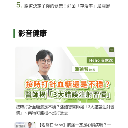
5.
腸道決定了你的健康！好菌「存活率」是關鍵
影音健康
按時打針血糖還是不穩？潘廸智醫師揭「3大錯誤注射習
慣」、藥物可能根本沒打進去
【名醫在Heho】胸痛一定是心臟病嗎？一