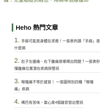
醒：兒童癌症別輕忽，用精準治療搶命
Heho 熱門文章
1.
手麻可能是身體在求救！一張表判讀「手麻」是
什麼病
2.
肚子左邊痛、右下腹痛是哪裡出問題？一張表秒
懂腹痛位置潛在疾病與警訊
3.
喉嚨痛不等於感冒！ 一張圖辨別四種「喉嚨
痛」疾病
4.
嘴巴有苦味，當心是4個器官發出警訊