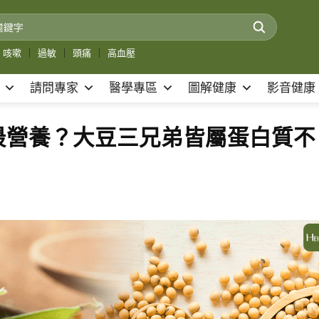
咳嗽
｜
過敏
｜
頭痛
｜
高血壓
請問專家
醫學專區
圖解健康
影音健康
最營養？大豆三兄弟皆屬蛋白質不