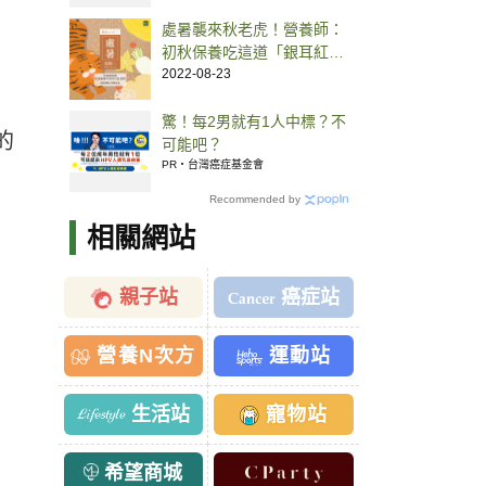
處暑襲來秋老虎！營養師：
初秋保養吃這道「銀耳紅棗
枸杞湯」抗燥
2022-08-23
驚！每2男就有1人中標？不
的
可能吧？
PR・台灣癌症基金會
Recommended by
相關網站
親子站
癌症站
營養N次方
運動站
生活站
寵物站
希望商城