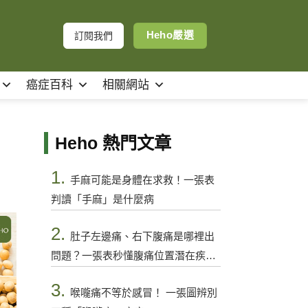
Heho嚴選
訂閱我們
癌症百科
相關網站
Heho 熱門文章
1.
手麻可能是身體在求救！一張表
判讀「手麻」是什麼病
2.
肚子左邊痛、右下腹痛是哪裡出
問題？一張表秒懂腹痛位置潛在疾病
與警訊
3.
喉嚨痛不等於感冒！ 一張圖辨別