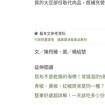
質的大豆部份取代肉品，既補充營
行政院農委會 國產農漁畜產品教材
文／陳筠臻、圖／楊紹楚
延伸閱讀
昆布不是乾燥的海帶！常搞混的5
青椒、黃椒、紅椒原來是同一種？
堅果好處超詳解！一天該吃多少份