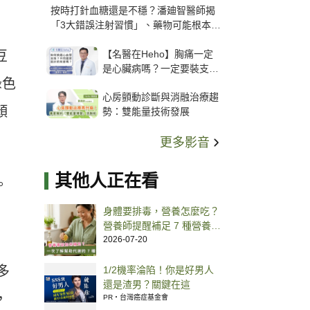
按時打針血糖還是不穩？潘廸智醫師揭
「3大錯誤注射習慣」、藥物可能根本沒
打進去
【名醫在Heho】胸痛一定
豆
是心臟病嗎？一定要裝支
綠色
架？心臟科權威張其任主任
心房顫動診斷與消融治療趨
解析支架種類、風險與選擇
顏
勢：雙能量技術發展
關鍵
更多影音
其他人正在看
。
身體要排毒，營養怎麼吃？
營養師提醒補足 7 種營養
素，幫助代謝
2026-07-20
多
1/2機率淪陷！你是好男人
還是渣男？關鍵在這
，
PR・台灣癌症基金會