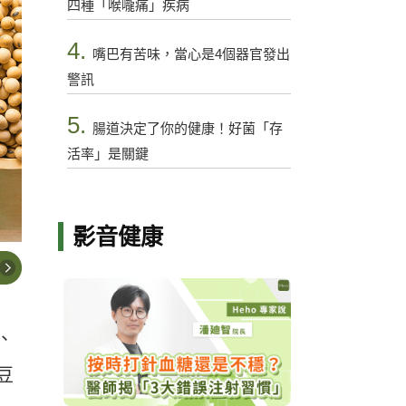
四種「喉嚨痛」疾病
4.
嘴巴有苦味，當心是4個器官發出
警訊
5.
腸道決定了你的健康！好菌「存
活率」是關鍵
影音健康
、
豆