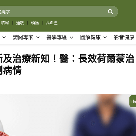
咳嗽
｜
過敏
｜
頭痛
｜
高血壓
請問專家
醫學專區
圖解健康
影音健康
斷及治療新知！醫：長效荷爾蒙治
制病情