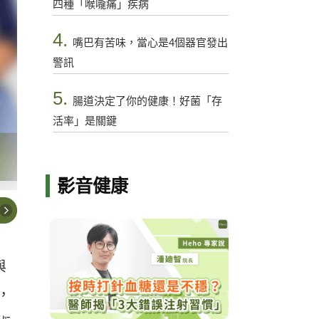
四種「喉嚨痛」疾病
4.
嘴巴有苦味，當心是4個器官發出
警訊
5.
腸道決定了你的健康！好菌「存
活率」是關鍵
影音健康
與
，