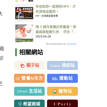
伴侶和妳一起預防HPV，才
有資格說愛妳！
大
PR・台灣癌症基金會
隔 3 個月竟確診卵巢癌！卵
巢癌病程變化快 符合「7
大危險因子」就該當心
2023-04-29
Recommended by
腺癌
相關網站
診
親子站
癌症站
營養N次方
運動站
史
生活站
寵物站
希望商城