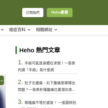
Heho嚴選
訂閱我們
癌症百科
相關網站
Heho 熱門文章
1.
手麻可能是身體在求救！一張表
判讀「手麻」是什麼病
2.
肚子左邊痛、右下腹痛是哪裡出
問題？一張表秒懂腹痛位置潛在疾病
與警訊
3.
喉嚨痛不等於感冒！ 一張圖辨別