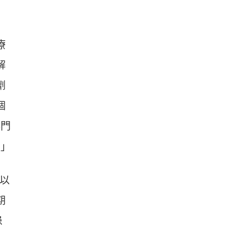
療
解
劑
個
排門
。」
以
期
患