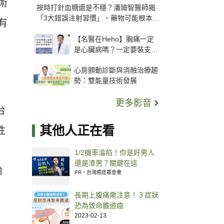
術
按時打針血糖還是不穩？潘廸智醫師揭
「3大錯誤注射習慣」、藥物可能根本沒
有
打進去
【名醫在Heho】胸痛一定
是心臟病嗎？一定要裝支
架？心臟科權威張其任主任
心房顫動診斷與消融治療趨
解析支架種類、風險與選擇
勢：雙能量技術發展
關鍵
更多影音
台
其他人正在看
性
1/2機率淪陷！你是好男人
還是渣男？關鍵在這
始
PR・台灣癌症基金會
長期上腹痛需注意！３症狀
恐為致命膽道癌
2023-02-13