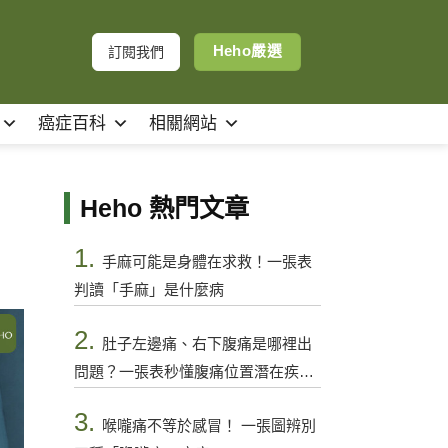
Heho嚴選
訂閱我們
癌症百科
相關網站
Heho 熱門文章
1.
手麻可能是身體在求救！一張表
判讀「手麻」是什麼病
2.
肚子左邊痛、右下腹痛是哪裡出
問題？一張表秒懂腹痛位置潛在疾病
與警訊
3.
喉嚨痛不等於感冒！ 一張圖辨別