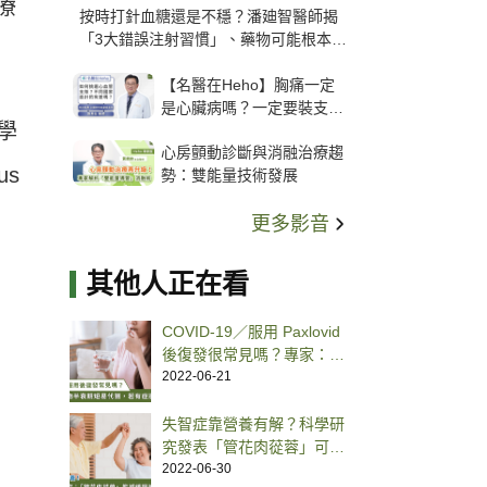
療
按時打針血糖還是不穩？潘廸智醫師揭
「3大錯誤注射習慣」、藥物可能根本沒
打進去
【名醫在Heho】胸痛一定
是心臟病嗎？一定要裝支
學
架？心臟科權威張其任主任
心房顫動診斷與消融治療趨
解析支架種類、風險與選擇
us
勢：雙能量技術發展
關鍵
更多影音
其他人正在看
COVID-19／服用 Paxlovid
後復發很常見嗎？專家：若
有症狀出現趕快做篩檢
2022-06-21
失智症靠營養有解？科學研
究發表「管花肉蓯蓉」可以
延緩老化、搶救記憶力
2022-06-30