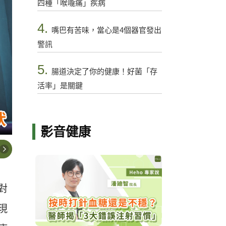
四種「喉嚨痛」疾病
4.
嘴巴有苦味，當心是4個器官發出
警訊
5.
腸道決定了你的健康！好菌「存
活率」是關鍵
影音健康
對
現