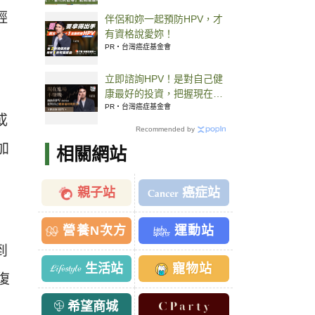
輕
伴侶和妳一起預防HPV，才
有資格說愛妳！
PR・台灣癌症基金會
立即諮詢HPV！是對自己健
康最好的投資，把握現在不
嫌晚！
PR・台灣癌症基金會
或
Recommended by
加
相關網站
、
親子站
癌症站
營養N次方
運動站
到
生活站
寵物站
復
希望商城