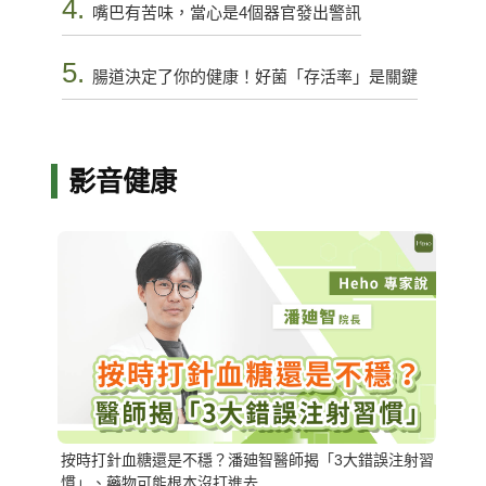
4.
嘴巴有苦味，當心是4個器官發出警訊
5.
腸道決定了你的健康！好菌「存活率」是關鍵
影音健康
按時打針血糖還是不穩？潘廸智醫師揭「3大錯誤注射習
慣」、藥物可能根本沒打進去