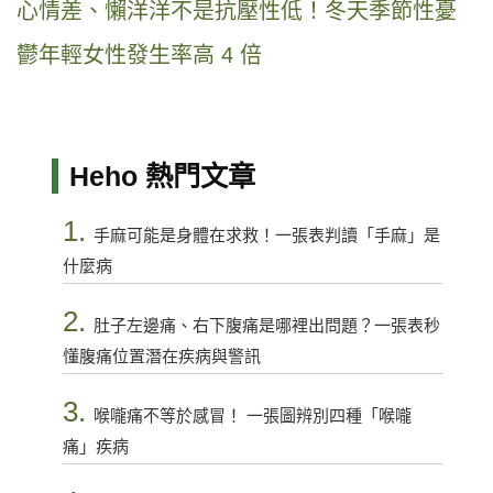
心情差、懶洋洋不是抗壓性低！冬天季節性憂
鬱年輕女性發生率高 4 倍
Heho 熱門文章
1.
手麻可能是身體在求救！一張表判讀「手麻」是
什麼病
2.
肚子左邊痛、右下腹痛是哪裡出問題？一張表秒
懂腹痛位置潛在疾病與警訊
3.
喉嚨痛不等於感冒！ 一張圖辨別四種「喉嚨
痛」疾病