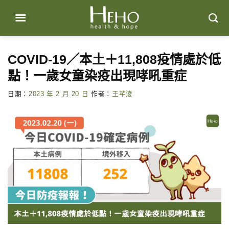
Skip
to
content
COVID-19／本土＋11,808疫情處於低
點！一歲女童染疫出現哮吼重症
日期：
2023 年 2 月 20 日
作者：
王芊淩