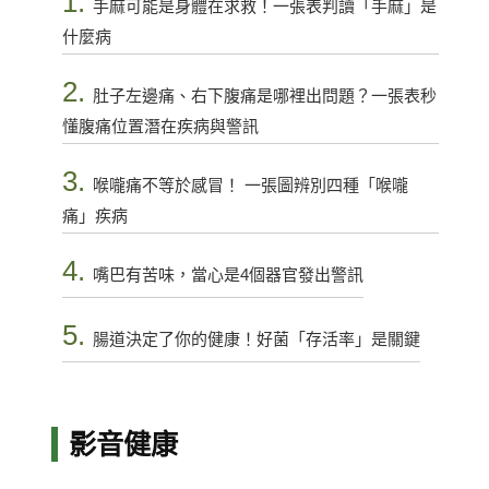
1.
手麻可能是身體在求救！一張表判讀「手麻」是
什麼病
2.
肚子左邊痛、右下腹痛是哪裡出問題？一張表秒
懂腹痛位置潛在疾病與警訊
3.
喉嚨痛不等於感冒！ 一張圖辨別四種「喉嚨
痛」疾病
4.
嘴巴有苦味，當心是4個器官發出警訊
5.
腸道決定了你的健康！好菌「存活率」是關鍵
影音健康