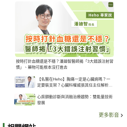
按時打針血糖還是不穩？潘廸智醫師揭「3大錯誤注射習
慣」、藥物可能根本沒打進去
【名醫在Heho】胸痛一定是心臟病嗎？一
定要裝支架？心臟科權威張其任主任解析支
架種類、風險與選擇關鍵
心房顫動診斷與消融治療趨勢：雙能量技術
發展
更多影音