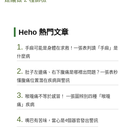
Heho 熱門文章
1.
手麻可能是身體在求救！一張表判讀「手麻」是
什麼病
2.
肚子左邊痛、右下腹痛是哪裡出問題？一張表秒
懂腹痛位置潛在疾病與警訊
3.
喉嚨痛不等於感冒！ 一張圖辨別四種「喉嚨
痛」疾病
4.
嘴巴有苦味，當心是4個器官發出警訊