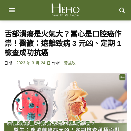
Skip
to
content
舌部潰瘍是火氣大？當心是口腔癌作
祟！醫籲：遠離致病 3 元凶、定期 1
檢查成功抗癌
日期：
2023 年 3 月 24 日
作者：
黃慧玫