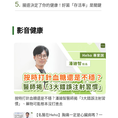
5.
腸道決定了你的健康！好菌「存活率」是關鍵
影音健康
按時打針血糖還是不穩？潘廸智醫師揭「3大錯誤注射習
慣」、藥物可能根本沒打進去
【名醫在Heho】胸痛一定是心臟病嗎？一