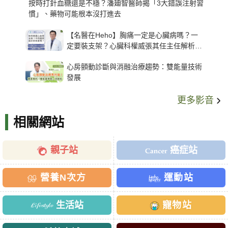
按時打針血糖還是不穩？潘廸智醫師揭「3大錯誤注射習
慣」、藥物可能根本沒打進去
【名醫在Heho】胸痛一定是心臟病嗎？一
定要裝支架？心臟科權威張其任主任解析支
架種類、風險與選擇關鍵
心房顫動診斷與消融治療趨勢：雙能量技術
發展
更多影音
相關網站
親子站
癌症站
營養N次方
運動站
生活站
寵物站