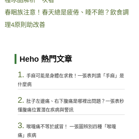
種冰品解析一次看
春睏族注意！春天總是疲倦、睡不飽？飲食調
理4原則助改善
Heho 熱門文章
1.
手麻可能是身體在求救！一張表判讀「手麻」是
什麼病
2.
肚子左邊痛、右下腹痛是哪裡出問題？一張表秒
懂腹痛位置潛在疾病與警訊
3.
喉嚨痛不等於感冒！ 一張圖辨別四種「喉嚨
痛」疾病