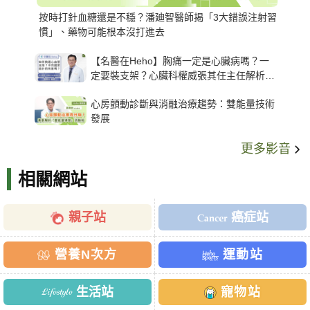
按時打針血糖還是不穩？潘廸智醫師揭「3大錯誤注射習
慣」、藥物可能根本沒打進去
【名醫在Heho】胸痛一定是心臟病嗎？一
定要裝支架？心臟科權威張其任主任解析支
架種類、風險與選擇關鍵
心房顫動診斷與消融治療趨勢：雙能量技術
發展
更多影音
相關網站
親子站
癌症站
營養N次方
運動站
生活站
寵物站