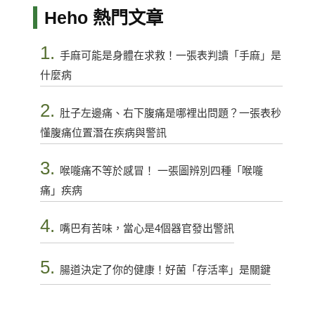
Heho 熱門文章
1.
手麻可能是身體在求救！一張表判讀「手麻」是
什麼病
2.
肚子左邊痛、右下腹痛是哪裡出問題？一張表秒
懂腹痛位置潛在疾病與警訊
3.
喉嚨痛不等於感冒！ 一張圖辨別四種「喉嚨
痛」疾病
4.
嘴巴有苦味，當心是4個器官發出警訊
5.
腸道決定了你的健康！好菌「存活率」是關鍵