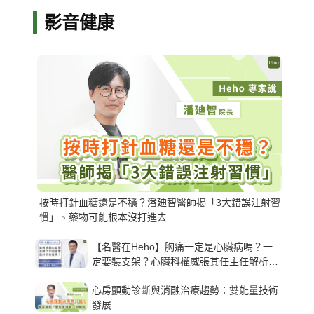
影音健康
按時打針血糖還是不穩？潘廸智醫師揭「3大錯誤注射習
慣」、藥物可能根本沒打進去
【名醫在Heho】胸痛一定是心臟病嗎？一
定要裝支架？心臟科權威張其任主任解析支
架種類、風險與選擇關鍵
心房顫動診斷與消融治療趨勢：雙能量技術
發展