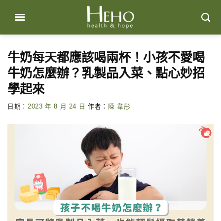
Skip
to
content
牛奶每天都應該喝兩杯！小孩不愛喝
牛奶怎麼辦？乳製品入菜、點心妙招
學起來
日期：
2023 年 8 月 24 日
作者：
陳 韋彤