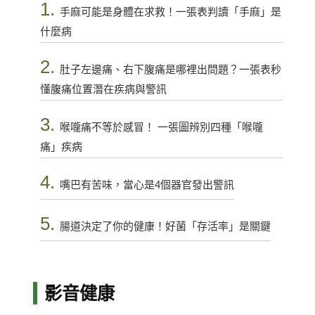
1.
手麻可能是身體在求救！一張表判讀「手麻」是
什麼病
2.
肚子左邊痛、右下腹痛是哪裡出問題？一張表秒
懂腹痛位置潛在疾病與警訊
3.
喉嚨痛不等於感冒！ 一張圖辨別四種「喉嚨
痛」疾病
4.
嘴巴有苦味，當心是4個器官發出警訊
5.
腸道決定了你的健康！好菌「存活率」是關鍵
影音健康