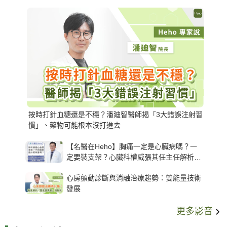
按時打針血糖還是不穩？潘廸智醫師揭「3大錯誤注射習
慣」、藥物可能根本沒打進去
【名醫在Heho】胸痛一定是心臟病嗎？一
定要裝支架？心臟科權威張其任主任解析支
架種類、風險與選擇關鍵
心房顫動診斷與消融治療趨勢：雙能量技術
發展
更多影音