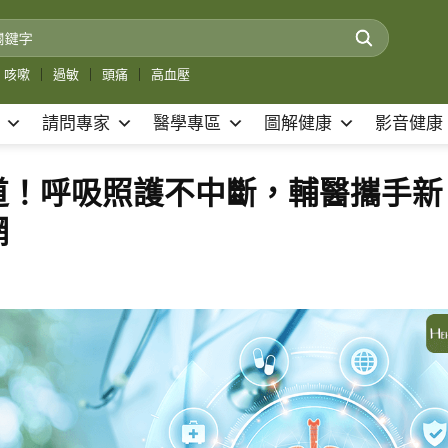
咳嗽
｜
過敏
｜
頭痛
｜
高血壓
請問專家
醫學專區
圖解健康
影音健康
道！呼吸照護不中斷，輔醫攜手新
網