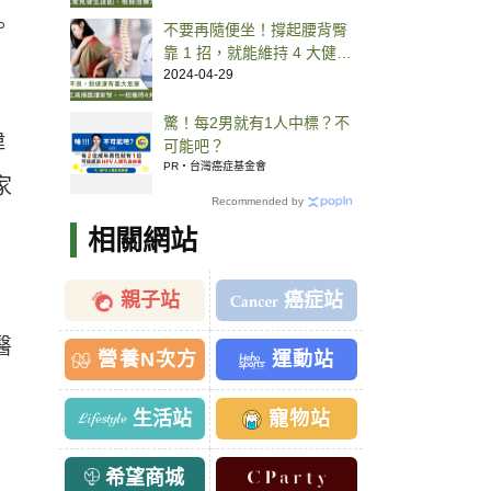
變大病
。
不要再隨便坐！撐起腰背臀
靠 1 招，就能維持 4 大健康
好處
2024-04-29
驚！每2男就有1人中標？不
瑋
可能吧？
PR・台灣癌症基金會
家
Recommended by
相關網站
親子站
癌症站
醫
營養N次方
運動站
生活站
寵物站
希望商城