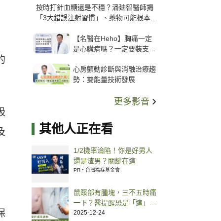
按時打針血糖還是不穩？潘廸智醫師揭
「3大錯誤注射習慣」、藥物可能根本沒
打進去
【名醫在Heho】胸痛一定
是心臟病嗎？一定要裝支
的
架？心臟科權威張其任主任
心房顫動診斷與消融治療趨
解析支架種類、風險與選擇
勢：雙能量技術發展
關鍵
更多影音
吸
其他人正在看
及
1/2機率淪陷！你是好男人
還是渣男？關鍵在這
PR・台灣癌症基金會
鼠蹊部有腫塊，三不五時痛
一下？醫提醒恐是「這」問
保
題導致，快做 1 事免得小病
2025-12-24