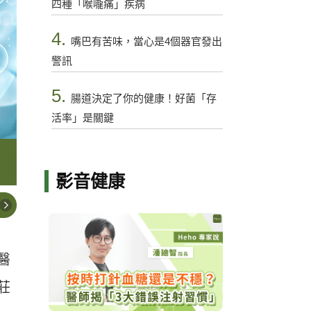
四種「喉嚨痛」疾病
4.
嘴巴有苦味，當心是4個器官發出
警訊
5.
腸道決定了你的健康！好菌「存
活率」是關鍵
影音健康
醫
莊