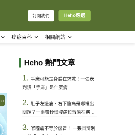
Heho嚴選
訂閱我們
癌症百科
相關網站
Heho 熱門文章
1.
手麻可能是身體在求救！一張表
判讀「手麻」是什麼病
2.
肚子左邊痛、右下腹痛是哪裡出
問題？一張表秒懂腹痛位置潛在疾病
與警訊
3.
喉嚨痛不等於感冒！ 一張圖辨別