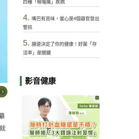
四種「喉嚨痛」疾病
4.
嘴巴有苦味，當心是4個器官發出
警訊
5.
腸道決定了你的健康！好菌「存
活率」是關鍵
影音健康
籲
就