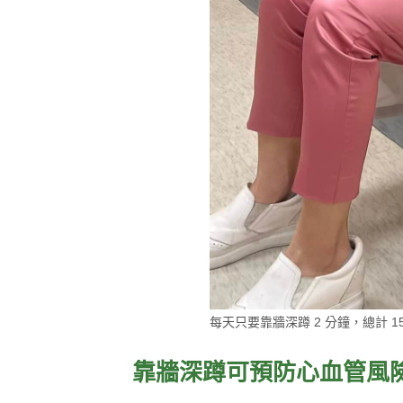
每天只要靠牆深蹲 2 分鐘，總計 
靠牆深蹲可預防心血管風