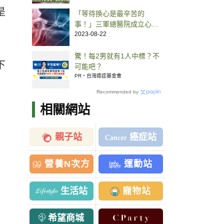
是
「等待換心是最辛苦的
事！」三軍總醫院成立心室
輔助器亞太中心、病友會助
2023-08-22
人走過鬼門關
驚！每2男就有1人中標？不
下
可能吧？
PR・台灣癌症基金會
Recommended by
相關網站
親子站
癌症站
營養N次方
運動站
生活站
寵物站
希望商城