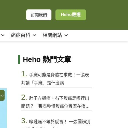
Heho嚴選
訂閱我們
癌症百科
相關網站
Heho 熱門文章
1.
手麻可能是身體在求救！一張表
判讀「手麻」是什麼病
2.
肚子左邊痛、右下腹痛是哪裡出
問題？一張表秒懂腹痛位置潛在疾病
與警訊
3.
喉嚨痛不等於感冒！ 一張圖辨別