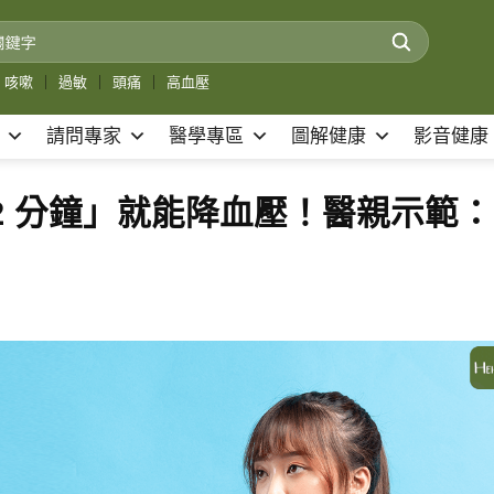
咳嗽
｜
過敏
｜
頭痛
｜
高血壓
請問專家
醫學專區
圖解健康
影音健康
2 分鐘」就能降血壓！醫親示範：