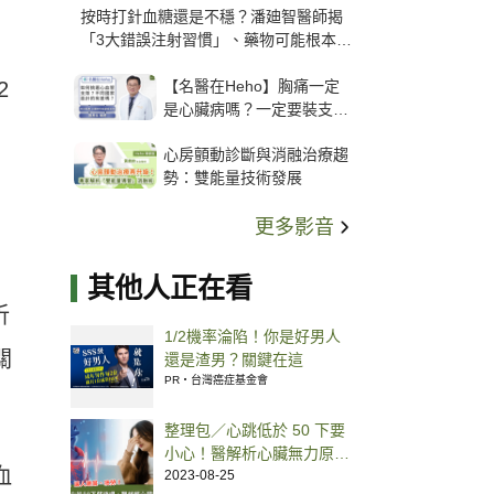
按時打針血糖還是不穩？潘廸智醫師揭
「3大錯誤注射習慣」、藥物可能根本沒
打進去
【名醫在Heho】胸痛一定
2
是心臟病嗎？一定要裝支
架？心臟科權威張其任主任
心房顫動診斷與消融治療趨
解析支架種類、風險與選擇
勢：雙能量技術發展
關鍵
更多影音
其他人正在看
析
1/2機率淪陷！你是好男人
關
還是渣男？關鍵在這
PR・台灣癌症基金會
整理包／心跳低於 50 下要
小心！醫解析心臟無力原因
血
與人工心臟節律器置入禁忌
2023-08-25