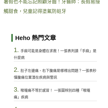
暑假也不能忘記照顧牙齒！牙醫師：長假易接
觸甜食，兒童記得塗氟防蛀牙
Heho 熱門文章
1.
手麻可能是身體在求救！一張表判讀「手麻」是
什麼病
2.
肚子左邊痛、右下腹痛是哪裡出問題？一張表秒
懂腹痛位置潛在疾病與警訊
3.
喉嚨痛不等於感冒！ 一張圖辨別四種「喉嚨
痛」疾病