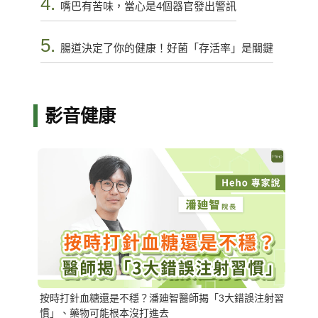
4.
嘴巴有苦味，當心是4個器官發出警訊
5.
腸道決定了你的健康！好菌「存活率」是關鍵
影音健康
按時打針血糖還是不穩？潘廸智醫師揭「3大錯誤注射習
慣」、藥物可能根本沒打進去