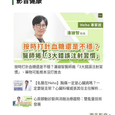
影音健康
按時打針血糖還是不穩？潘廸智醫師揭「3大錯誤注射習
慣」、藥物可能根本沒打進去
【名醫在Heho】胸痛一定是心臟病嗎？一
定要裝支架？心臟科權威張其任主任解析支
架種類、風險與選擇關鍵
心房顫動診斷與消融治療趨勢：雙能量技術
發展