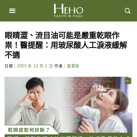
Skip
to
content
眼睛澀、流目油可能是嚴重乾眼作
祟！醫提醒：用玻尿酸人工淚液緩解
不適
日期：
2023 年 12 月 1 日
作者：
黃慧玫