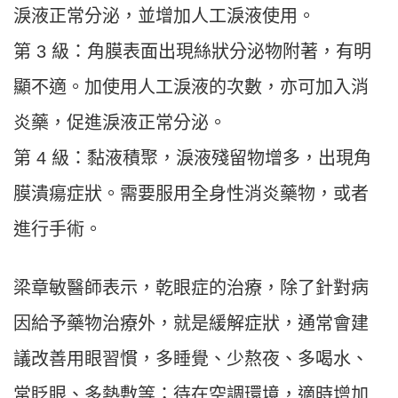
淚液正常分泌，並增加人工淚液使用。
第 3 級：角膜表面出現絲狀分泌物附著，有明
顯不適。加使用人工淚液的次數，亦可加入消
炎藥，促進淚液正常分泌。
第 4 級：黏液積聚，淚液殘留物增多，出現角
膜潰瘍症狀。需要服用全身性消炎藥物，或者
進行手術。
梁章敏醫師表示，乾眼症的治療，除了針對病
因給予藥物治療外，就是緩解症狀，通常會建
議改善用眼習慣，多睡覺、少熬夜、多喝水、
常眨眼、多熱敷等；待在空調環境，適時增加