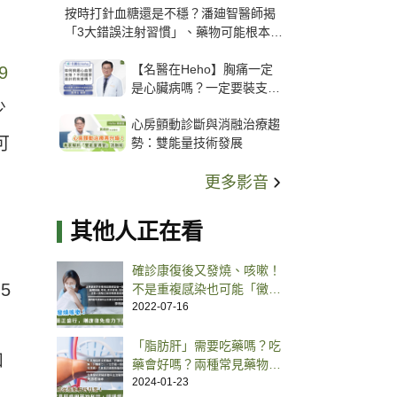
按時打針血糖還是不穩？潘廸智醫師揭
「3大錯誤注射習慣」、藥物可能根本沒
打進去
【名醫在Heho】胸痛一定
9
是心臟病嗎？一定要裝支
少
架？心臟科權威張其任主任
心房顫動診斷與消融治療趨
解析支架種類、風險與選擇
可
勢：雙能量技術發展
關鍵
更多影音
其他人正在看
確診康復後又發燒、咳嗽！
5
不是重複感染也可能「黴漿
菌」釀禍
2022-07-16
「脂肪肝」需要吃藥嗎？吃
和
藥會好嗎？兩種常見藥物利
與弊
2024-01-23