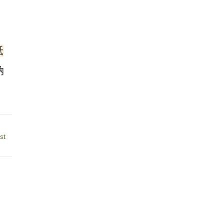
抵
納
st