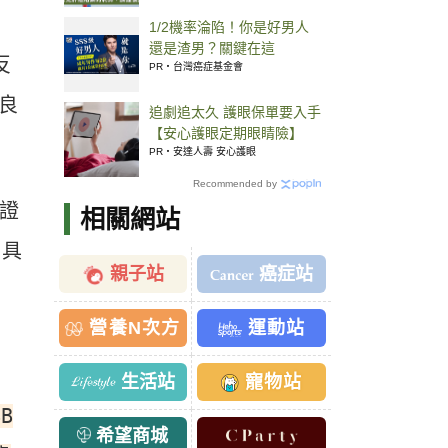
1/2機率淪陷！你是好男人
還是渣男？關鍵在這
反
PR・台灣癌症基金會
毒良
追劇追太久 護眼保單要入手
【安心護眼定期眼睛險】
PR・安達人壽 安心護眼
Recommended by
料證
相關網站
，具
親子站
癌症站
營養N次方
運動站
生活站
寵物站
B
希望商城