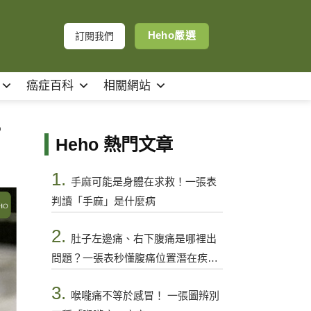
Heho嚴選
訂閱我們
癌症百科
相關網站
？
Heho 熱門文章
1.
手麻可能是身體在求救！一張表
判讀「手麻」是什麼病
2.
肚子左邊痛、右下腹痛是哪裡出
問題？一張表秒懂腹痛位置潛在疾病
與警訊
3.
喉嚨痛不等於感冒！ 一張圖辨別