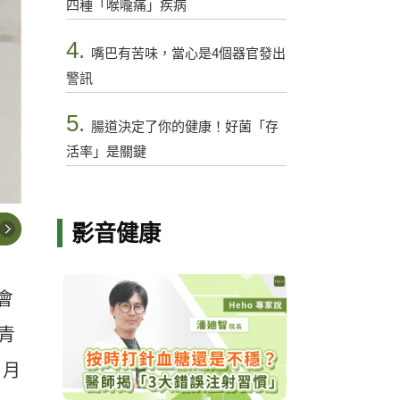
四種「喉嚨痛」疾病
4.
嘴巴有苦味，當心是4個器官發出
警訊
5.
腸道決定了你的健康！好菌「存
活率」是關鍵
影音健康
會
上青
 月