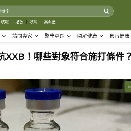
咳嗽
｜
過敏
｜
頭痛
｜
高血壓
請問專家
醫學專區
圖解健康
影音健康
能對抗XXB！哪些對象符合施打條件