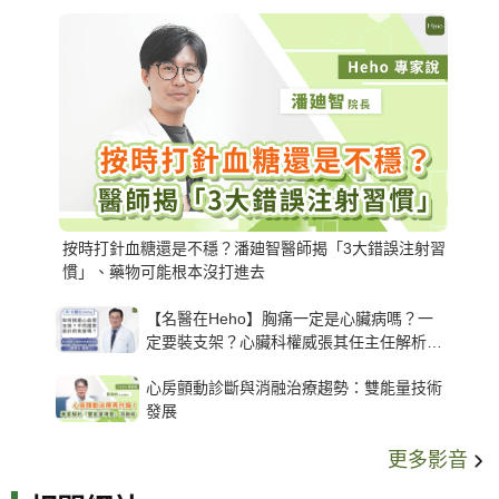
按時打針血糖還是不穩？潘廸智醫師揭「3大錯誤注射習
慣」、藥物可能根本沒打進去
【名醫在Heho】胸痛一定是心臟病嗎？一
定要裝支架？心臟科權威張其任主任解析支
架種類、風險與選擇關鍵
心房顫動診斷與消融治療趨勢：雙能量技術
發展
更多影音