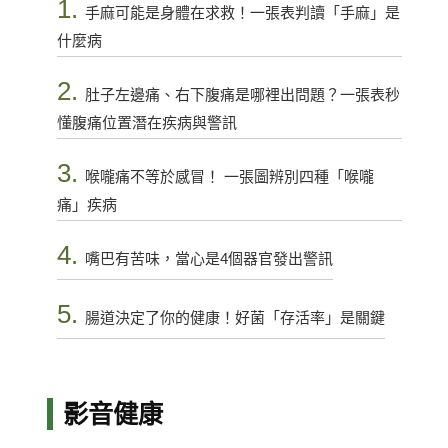
1.
手麻可能是身體在求救！一張表判讀「手麻」是
什麼病
2.
肚子左邊痛、右下腹痛是哪裡出問題？一張表秒
懂腹痛位置潛在疾病與警訊
3.
喉嚨痛不等於感冒！ 一張圖辨別四種「喉嚨
痛」疾病
4.
嘴巴有苦味，當心是4個器官發出警訊
5.
腸道決定了你的健康！好菌「存活率」是關鍵
影音健康