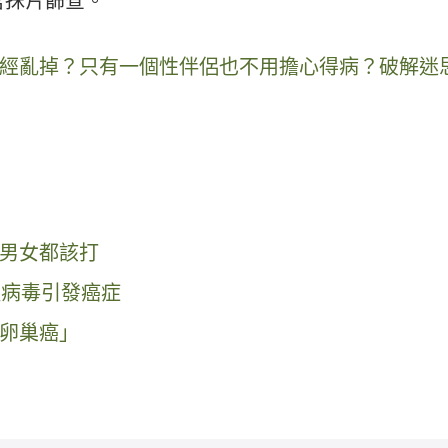
宮抹片篩查。
經亂掉？只有一個性伴侶也不用擔心得病？破解迷
，男女都該打
種病毒引發癌症
卵巢癌」