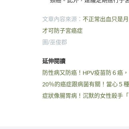
頸癌。此外，建議定期進行子
文章內容來源：
不正常出血只是月
才可防子宮癌症
圖/巫俊郡
延伸閱讀
防性病又防癌！HPV疫苗防６癌
20％的癌症跟病菌有關！當心５
症狀像腸胃病！沉默的女性殺手「