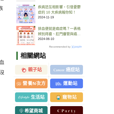
疾病恐互相影響，引發憂鬱
族
症的 10 大疾病報你知！
2024-11-19
排血便就是癌症嗎？一表格
辨別痔瘡、肛門瘻管與癌變
跡象
2024-06-10
Recommended by
相關網站
血
親子站
癌症站
沒
營養N次方
運動站
生活站
寵物站
希望商城