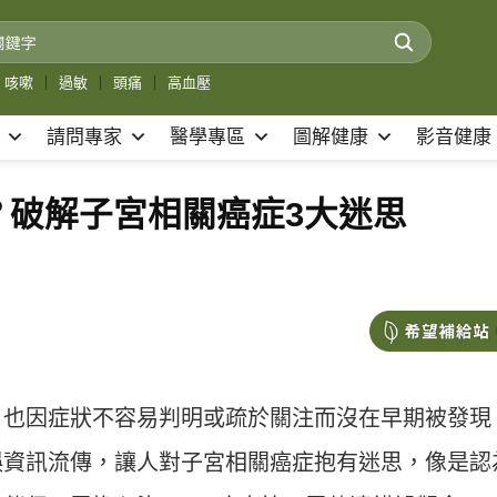
咳嗽
｜
過敏
｜
頭痛
｜
高血壓
請問專家
醫學專區
圖解健康
影音健康
？破解子宮相關癌症3大迷思
，也因症狀不容易判明或疏於關注而沒在早期被發現
誤資訊流傳，讓人對子宮相關癌症抱有迷思，像是認