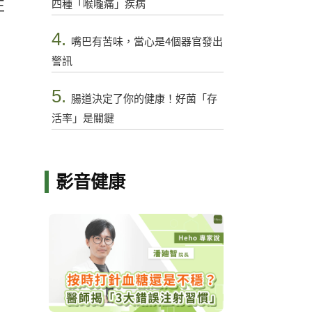
四種「喉嚨痛」疾病
正
4.
嘴巴有苦味，當心是4個器官發出
警訊
5.
腸道決定了你的健康！好菌「存
活率」是關鍵
影音健康