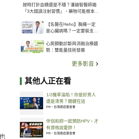
按時打針血糖還是不穩？潘廸智醫師揭
「3大錯誤注射習慣」、藥物可能根本沒
打進去
【名醫在Heho】胸痛一定
是心臟病嗎？一定要裝支
架？心臟科權威張其任主任
心房顫動診斷與消融治療趨
解析支架種類、風險與選擇
勢：雙能量技術發展
關鍵
更多影音
其他人正在看
1/2機率淪陷！你是好男人
還是渣男？關鍵在這
PR・台灣癌症基金會
伴侶和妳一起預防HPV，才
有資格說愛妳！
PR・台灣癌症基金會
也