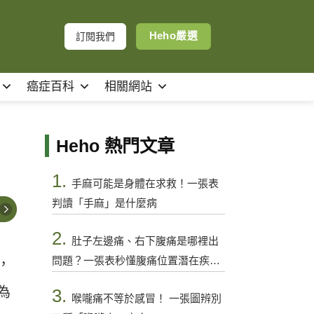
Heho嚴選
訂閱我們
癌症百科
相關網站
Heho 熱門文章
1.
手麻可能是身體在求救！一張表
判讀「手麻」是什麼病
2.
肚子左邊痛、右下腹痛是哪裡出
問題？一張表秒懂腹痛位置潛在疾病
，
與警訊
為
3.
喉嚨痛不等於感冒！ 一張圖辨別