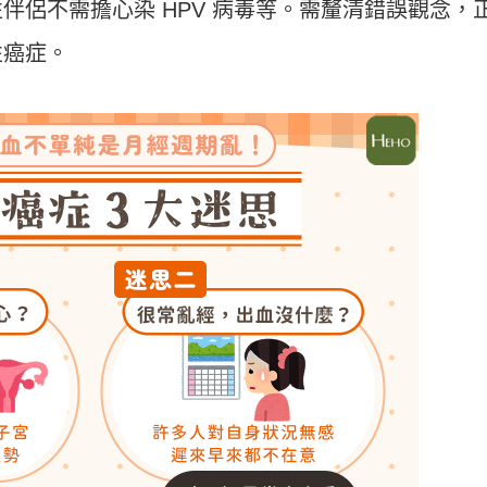
伴侶不需擔心染 HPV 病毒等。需釐清錯誤觀念，
性癌症。