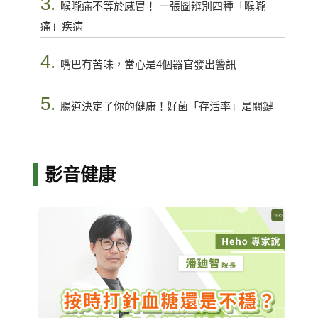
3.
喉嚨痛不等於感冒！ 一張圖辨別四種「喉嚨
痛」疾病
4.
嘴巴有苦味，當心是4個器官發出警訊
5.
腸道決定了你的健康！好菌「存活率」是關鍵
影音健康