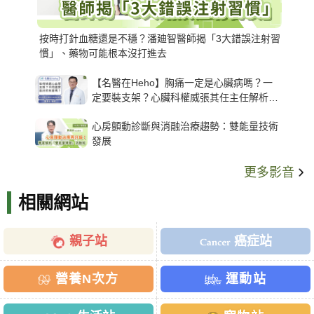
按時打針血糖還是不穩？潘廸智醫師揭「3大錯誤注射習
慣」、藥物可能根本沒打進去
【名醫在Heho】胸痛一定是心臟病嗎？一
定要裝支架？心臟科權威張其任主任解析支
架種類、風險與選擇關鍵
心房顫動診斷與消融治療趨勢：雙能量技術
發展
更多影音
相關網站
親子站
癌症站
營養N次方
運動站