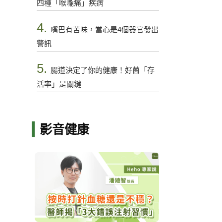
四種「喉嚨痛」疾病
4.
嘴巴有苦味，當心是4個器官發出
警訊
5.
腸道決定了你的健康！好菌「存
活率」是關鍵
影音健康