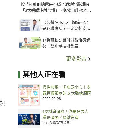
按時打針血糖還是不穩？潘廸智醫師揭
「3大錯誤注射習慣」、藥物可能根本沒
打進去
【名醫在Heho】胸痛一定
是心臟病嗎？一定要裝支
架？心臟科權威張其任主任
心房顫動診斷與消融治療趨
解析支架種類、風險與選擇
勢：雙能量技術發展
關鍵
更多影音
其他人正在看
慢性咳嗽、多痰要小心！支
氣管擴張症的 5 大致病原因
2023-09-26
熱
1/2機率淪陷！你是好男人
還是渣男？關鍵在這
PR・台灣癌症基金會