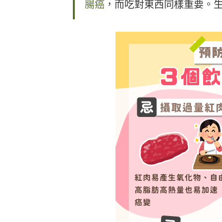
腸癌
，而吃對東西同樣重要。