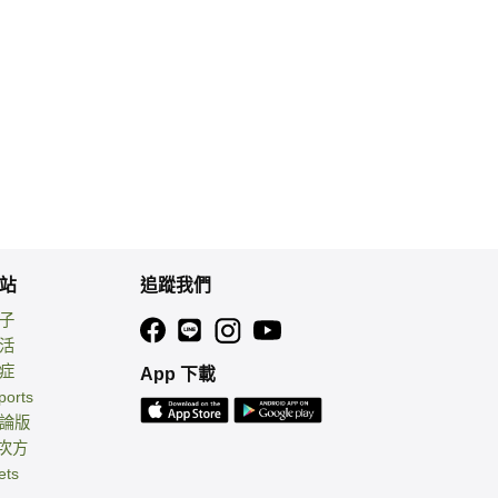
站
追蹤我們
親子
生活
癌症
App 下載
ports
討論版
 次方
ets