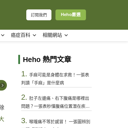
Heho嚴選
訂閱我們
癌症百科
相關網站
Heho 熱門文章
1.
手麻可能是身體在求救！一張表
判讀「手麻」是什麼病
2.
肚子左邊痛、右下腹痛是哪裡出
問題？一張表秒懂腹痛位置潛在疾病
除
與警訊
大
3.
喉嚨痛不等於感冒！ 一張圖辨別