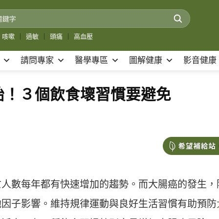
咳嗽
｜
過敏
｜
頭痛
｜
高血壓
請問專家
醫學專區
圖解健康
影音健康
始！３個飲食壞習慣要避免
亡人數每年都有快速增加的趨勢。而大腸癌的發生，
他因子影響。維持規律運動與良好生活習慣有助預防