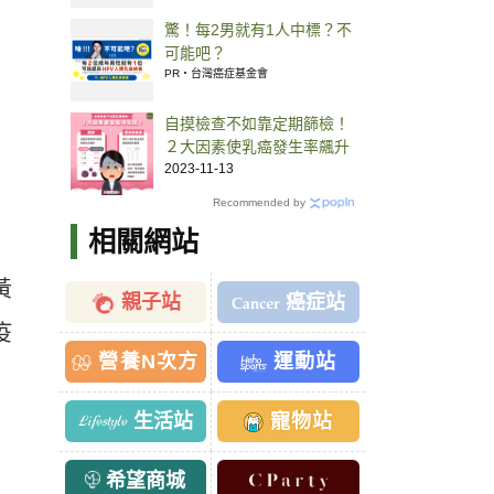
驚！每2男就有1人中標？不
可能吧？
PR・台灣癌症基金會
自摸檢查不如靠定期篩檢！
２大因素使乳癌發生率飆升
2023-11-13
Recommended by
相關網站
黃
親子站
癌症站
疫
營養N次方
運動站
生活站
寵物站
希望商城