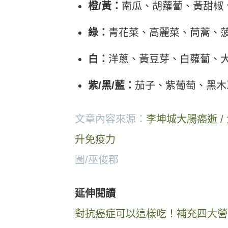
橙/黃：
南瓜、胡蘿蔔、黃甜椒
綠：
青花菜、高麗菜、茼蒿、
白：
洋蔥、黃豆芽、白蘿蔔、
紫/黑/藍：
茄子、紫葡萄、黑木
文章內容來源：
李坤城大腸癌逝 
升免疫力
圖/巫俊郡
延伸閱讀
對抗癌症可以這樣吃！補充四大營