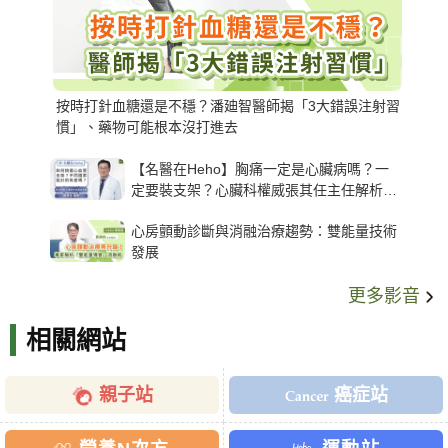
按時打針血糖還是不穩？潘廸智醫師揭「3大錯誤注射習
慣」、藥物可能根本沒打進去
【名醫在Heho】胸痛一定是心臟病嗎？一
定要裝支架？心臟科權威張其任主任解析支
架種類、風險與選擇關鍵
心房顫動診斷與消融治療趨勢：雙能量技術
發展
更多影音
相關網站
親子站
癌症站