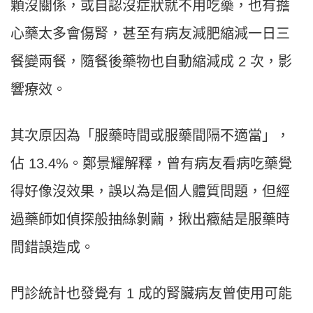
顆沒關係，或自認沒症狀就不用吃藥，也有擔
心藥太多會傷腎，甚至有病友減肥縮減一日三
餐變兩餐，隨餐後藥物也自動縮減成 2 次，影
響療效。
其次原因為「服藥時間或服藥間隔不適當」，
佔 13.4%。鄭景耀解釋，曾有病友看病吃藥覺
得好像沒效果，誤以為是個人體質問題，但經
過藥師如偵探般抽絲剝繭，揪出癥結是服藥時
間錯誤造成。
門診統計也發覺有 1 成的腎臟病友曾使用可能