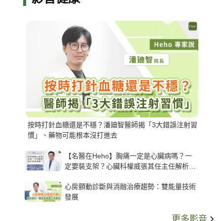
按時打針血糖還是不穩？潘廸智醫師揭「3大錯誤注射習
慣」、藥物可能根本沒打進去
【名醫在Heho】胸痛一定是心臟病嗎？一
定要裝支架？心臟科權威張其任主任解析支
架種類、風險與選擇關鍵
心房顫動診斷與消融治療趨勢：雙能量技術
發展
更多影音