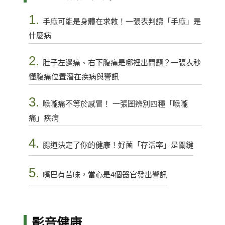
1.
手麻可能是身體在求救！一張表判讀「手麻」是
什麼病
2.
肚子左邊痛、右下腹痛是哪裡出問題？一張表秒
懂腹痛位置潛在疾病與警訊
3.
喉嚨痛不等於感冒！ 一張圖辨別四種「喉嚨
痛」疾病
4.
腸道決定了你的健康！好菌「存活率」是關鍵
5.
嘴巴有苦味，當心是4個器官發出警訊
影音健康