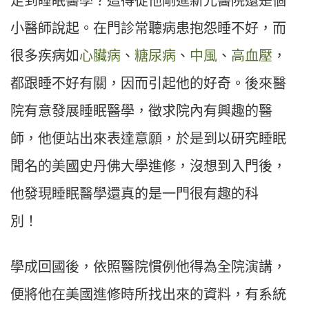
足到睡眠醫學？這得從他剛進新光醫院還是個
小醫師說起。在門診常聽病患抱怨睡不好，而
很多疾病如
心臟病
、
糖尿病
、
中風
、
高血壓
，
都跟睡不好有關，因而引起他的好奇。後來醫
院有意發展睡眠醫學，徵求院內有興趣的醫
師，他便站出來表達意願，於是到以研究睡眠
聞名的美國史丹佛大學進修，沒想到入門後，
他發現睡眠醫學還真的是一門很有趣的科
別！
學成回國後，依照醫院慣例他得為全院演講，
便將他在美國進修時所找出來的資料，有系統