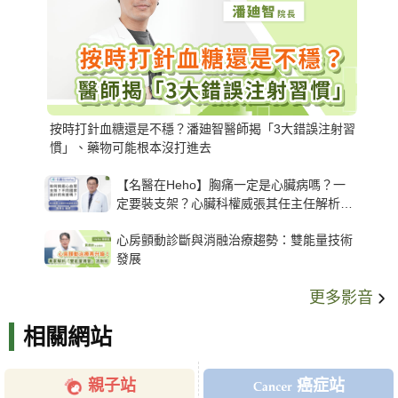
按時打針血糖還是不穩？潘廸智醫師揭「3大錯誤注射習
慣」、藥物可能根本沒打進去
【名醫在Heho】胸痛一定是心臟病嗎？一
定要裝支架？心臟科權威張其任主任解析支
架種類、風險與選擇關鍵
心房顫動診斷與消融治療趨勢：雙能量技術
發展
更多影音
相關網站
親子站
癌症站