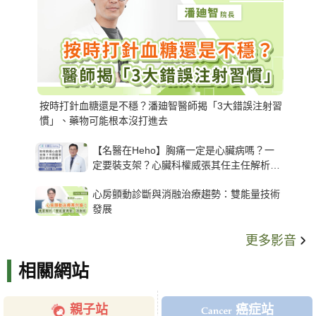
按時打針血糖還是不穩？潘廸智醫師揭「3大錯誤注射習
慣」、藥物可能根本沒打進去
【名醫在Heho】胸痛一定是心臟病嗎？一
定要裝支架？心臟科權威張其任主任解析支
架種類、風險與選擇關鍵
心房顫動診斷與消融治療趨勢：雙能量技術
發展
更多影音
相關網站
親子站
癌症站