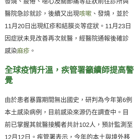
發燒、疲倦、噁心及關節痛等症狀前往診所與
醫院急診就診，後續又出現
咳嗽
、發燒，並於
11月20日出現紅疹和結膜炎等症狀。11月23日
因症狀未見改善再次就醫，經醫院通報後確診
感染
麻疹
。
全球疫情升溫，疾管署籲續師提高警
覺
由於患者暴露期間無出國史，研判為今年第6例
本土感染病例，目前感染來源仍在調查中。目
前已掌握其就醫接觸者共計102人，預計監測至
12月12日。疾管署表示，今年的本土與境外移