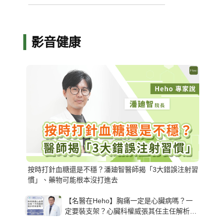
影音健康
按時打針血糖還是不穩？潘廸智醫師揭「3大錯誤注射習
慣」、藥物可能根本沒打進去
【名醫在Heho】胸痛一定是心臟病嗎？一
定要裝支架？心臟科權威張其任主任解析支
架種類、風險與選擇關鍵