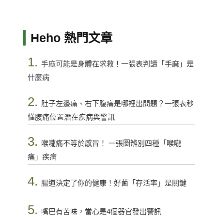
Heho 熱門文章
1.
手麻可能是身體在求救！一張表判讀「手麻」是
什麼病
2.
肚子左邊痛、右下腹痛是哪裡出問題？一張表秒
懂腹痛位置潛在疾病與警訊
3.
喉嚨痛不等於感冒！ 一張圖辨別四種「喉嚨
痛」疾病
4.
腸道決定了你的健康！好菌「存活率」是關鍵
5.
嘴巴有苦味，當心是4個器官發出警訊