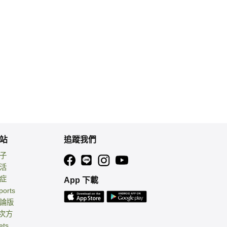
站
追蹤我們
親子
生活
癌症
App 下載
ports
討論版
 次方
ets