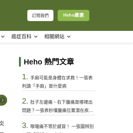
Heho嚴選
訂閱我們
癌症百科
相關網站
Heho 熱門文章
1.
手麻可能是身體在求救！一張表
判讀「手麻」是什麼病
2.
肚子左邊痛、右下腹痛是哪裡出
問題？一張表秒懂腹痛位置潛在疾病
與警訊
炎
3.
喉嚨痛不等於感冒！ 一張圖辨別