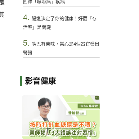
四種「喉嚨痛」疾病
是
其
4.
腸道決定了你的健康！好菌「存
活率」是關鍵
5.
嘴巴有苦味，當心是4個器官發出
警訊
影音健康