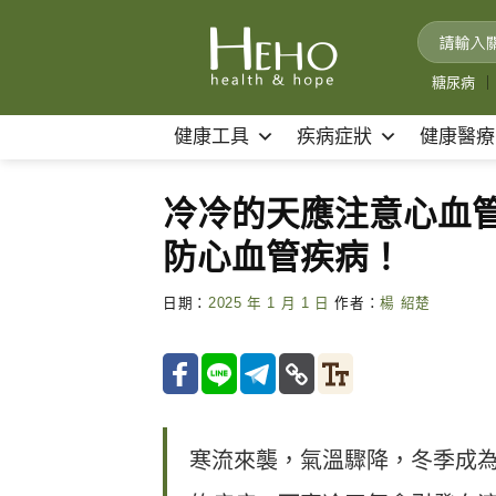
Skip
to
content
糖尿病
｜
健康工具
疾病症狀
健康醫療
冷冷的天應注意心血管
防心血管疾病！
日期：
2025 年 1 月 1 日
作者：
楊 紹楚
寒流來襲，氣溫驟降，冬季成