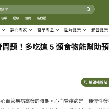
咳嗽
｜
過敏
｜
頭痛
｜
高血壓
請問專家
醫學專區
圖解健康
影音健康
問題！多吃這 5 類食物能幫助預
為心血管疾病高發的時期。心血管疾病是一種慢性發