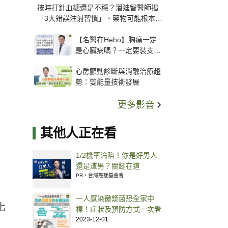
按時打針血糖還是不穩？潘廸智醫師揭
「3大錯誤注射習慣」、藥物可能根本沒
打進去
【名醫在Heho】胸痛一定
是心臟病嗎？一定要裝支
架？心臟科權威張其任主任
心房顫動診斷與消融治療趨
解析支架種類、風險與選擇
勢：雙能量技術發展
關鍵
更多影音
其他人正在看
1/2機率淪陷！你是好男人
還是渣男？關鍵在這
PR・台灣癌症基金會
一人感染黴漿菌恐全家中
化
標！症狀及預防方式一次看
2023-12-01