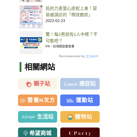
抵抗力差當心皮蛇上身！容
易被誤診的「帶狀皰疹」
2022-02-23
驚！每2男就有1人中標？不
可能吧？
PR・台灣癌症基金會
Recommended by
相關網站
親子站
癌症站
營養N次方
運動站
生活站
寵物站
希望商城