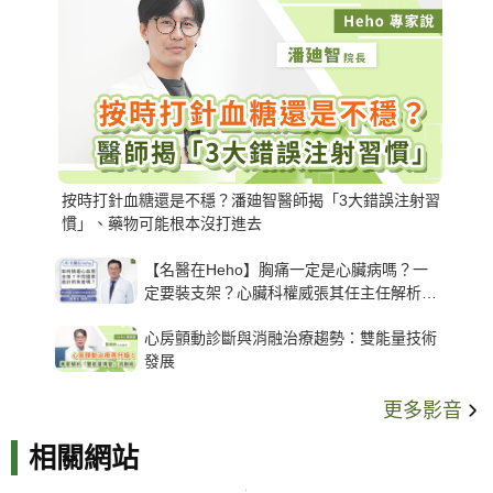
按時打針血糖還是不穩？潘廸智醫師揭「3大錯誤注射習
慣」、藥物可能根本沒打進去
【名醫在Heho】胸痛一定是心臟病嗎？一
定要裝支架？心臟科權威張其任主任解析支
架種類、風險與選擇關鍵
心房顫動診斷與消融治療趨勢：雙能量技術
發展
更多影音
相關網站