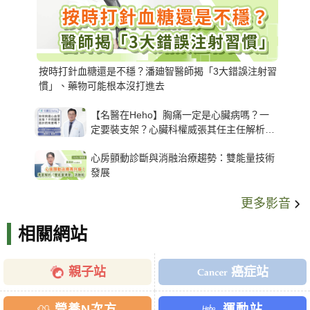
按時打針血糖還是不穩？潘廸智醫師揭「3大錯誤注射習
慣」、藥物可能根本沒打進去
【名醫在Heho】胸痛一定是心臟病嗎？一
定要裝支架？心臟科權威張其任主任解析支
架種類、風險與選擇關鍵
心房顫動診斷與消融治療趨勢：雙能量技術
發展
更多影音
相關網站
親子站
癌症站
營養N次方
運動站