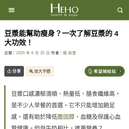
Skip
to
content
豆漿能幫助瘦身？一次了解豆漿的 4
大功效！
日期：
2025 年 6 月 25 日
作者：
楊 紹楚
分享
放大字體
豆漿口感濃郁滑順、熱量低、膳食纖維高，
是不少人早餐的首選。它不只能增加飽足
感，還有助於降低
膽固醇
、血糖及保護心血
管健康。但與牛奶相比，誰更營養？