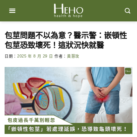
Skip
to
content
包莖問題不以為意？醫示警：嵌頓性
包莖恐致壞死！這狀況快就醫
日期：
2025 年 8 月 29 日
作者：
黃慧玫