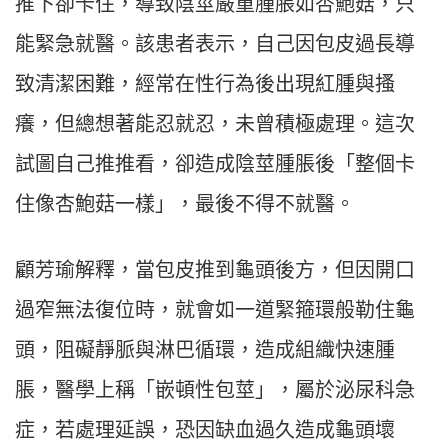
推下卻卡住，導致陰莖嚴重腫脹如杏鮑菇，只
能緊急就醫。該患者表示，自己因包皮過長導
致清潔困難，經常在性行為後出現紅腫與搔
癢，但總想著能忍就忍，未曾積極處理。這次
試圖自己推推看，卻造成陰莖腫脹後「整個卡
住像杏鮑菇一樣」，最後不得不就醫。
顧芳瑜解釋，當包皮推到龜頭後方，但因開口
過窄無法復位時，就會如一道緊箍環般勒住龜
頭，阻礙靜脈與淋巴循環，造成組織快速腫
脹，醫學上稱「嵌頓性包莖」，屬於泌尿科急
症，若處理延誤，恐因缺血過久造成龜頭壞