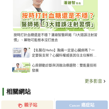
按時打針血糖還是不穩？潘廸智醫師揭「3大錯誤注射習
慣」、藥物可能根本沒打進去
【名醫在Heho】胸痛一定是心臟病嗎？一
定要裝支架？心臟科權威張其任主任解析支
架種類、風險與選擇關鍵
心房顫動診斷與消融治療趨勢：雙能量技術
發展
更多影音
相關網站
親子站
癌症站