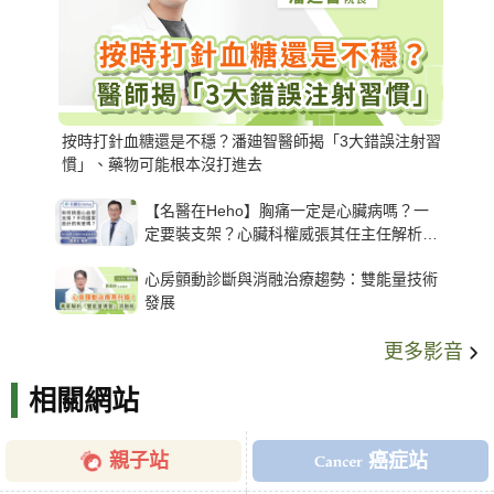
按時打針血糖還是不穩？潘廸智醫師揭「3大錯誤注射習
慣」、藥物可能根本沒打進去
【名醫在Heho】胸痛一定是心臟病嗎？一
定要裝支架？心臟科權威張其任主任解析支
架種類、風險與選擇關鍵
心房顫動診斷與消融治療趨勢：雙能量技術
發展
更多影音
相關網站
親子站
癌症站