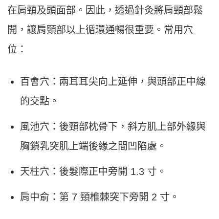
在肩頸及頭面部。因此，透過針灸將肩頸部鬆
開，讓肩頸部以上循環通暢很重要。常用穴
位：
百會穴：兩耳耳尖向上延伸，與頭部正中線
的交點。
風池穴：後頸部枕骨下，斜方肌上部外緣與
胸鎖乳突肌上端後緣之間凹陷處。
天柱穴：後髮際正中旁開 1.3 寸。
肩中俞：第 7 頸椎棘突下旁開 2 寸。