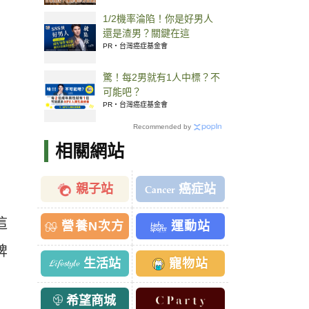
1/2機率淪陷！你是好男人
還是渣男？關鍵在這
PR・台灣癌症基金會
驚！每2男就有1人中標？不
可能吧？
PR・台灣癌症基金會
Recommended by
相關網站
親子站
癌症站
這
營養N次方
運動站
脾
生活站
寵物站
希望商城