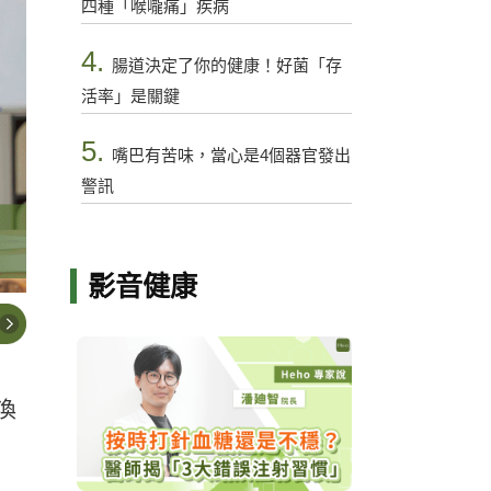
四種「喉嚨痛」疾病
4.
腸道決定了你的健康！好菌「存
活率」是關鍵
5.
嘴巴有苦味，當心是4個器官發出
警訊
影音健康
渙