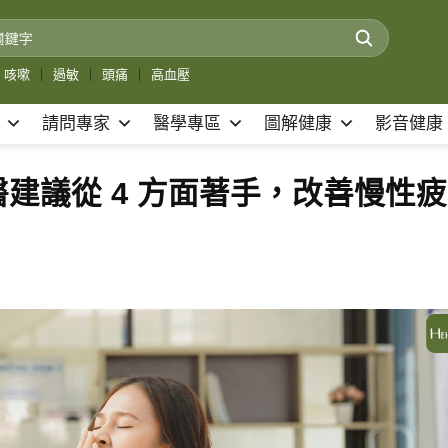
咳嗽
｜
過敏
｜
頭痛
｜
高血壓
請問專家
醫學專區
圖解健康
影音健康
建議從 4 方面著手，改善慢性疲