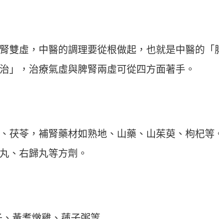
腎雙虛，中醫的調理要從根做起，也就是中醫的「
治」，治療氣虛與脾腎兩虛可從四方面著手。
、茯苓，補腎藥材如熟地、山藥、山茱萸、枸杞等
丸、右歸丸等方劑。
子、黃耆燉雞、蓮子粥等