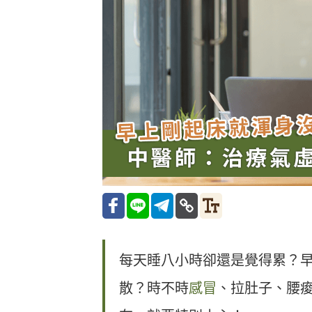
每天睡八小時卻還是覺得累？
散？時不時
感冒
、拉肚子、腰