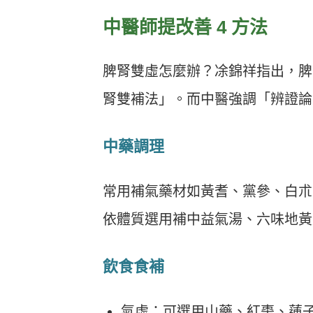
中醫師提改善 4 方法
脾腎雙虛怎麼辦？凃錦祥指出，脾
腎雙補法」。而中醫強調「辨證論
中藥調理
常用補氣藥材如黃耆、黨參、白朮
依體質選用補中益氣湯、六味地黃
飲食食補
氣虛：可選用山藥、紅棗、蓮