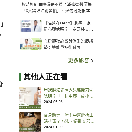
按時打針血糖還是不穩？潘廸智醫師揭
「3大錯誤注射習慣」、藥物可能根本沒
打進去
【名醫在Heho】胸痛一定
虛」
是心臟病嗎？一定要裝支
，
架？心臟科權威張其任主任
心房顫動診斷與消融治療趨
解析支架種類、風險與選擇
勢：雙能量技術發展
關鍵
更多影音
其他人正在看
身
甲狀腺結節腫大只能開刀切
除嗎？「一帖中藥」縮小結
節 勤按 3 穴位和 1 茶飲促
2024-05-06
進消散
替身體清一清！中醫解析生
活排毒 7 方法，遠離 6 邪保
健康
2024-01-09