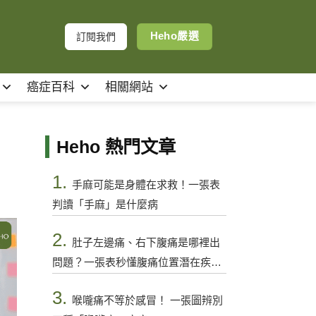
Heho嚴選
訂閱我們
癌症百科
相關網站
Heho 熱門文章
1.
手麻可能是身體在求救！一張表
判讀「手麻」是什麼病
2.
肚子左邊痛、右下腹痛是哪裡出
問題？一張表秒懂腹痛位置潛在疾病
與警訊
3.
喉嚨痛不等於感冒！ 一張圖辨別