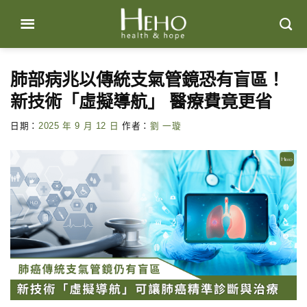
Skip
to
content
肺部病兆以傳統支氣管鏡恐有盲區！
新技術「虛擬導航」 醫療費竟更省
日期：
2025 年 9 月 12 日
作者：
劉 一璇