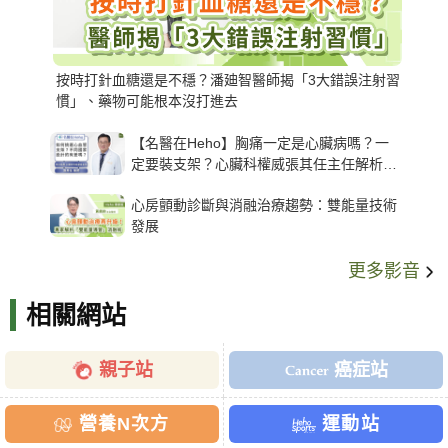
按時打針血糖還是不穩？潘廸智醫師揭「3大錯誤注射習
慣」、藥物可能根本沒打進去
【名醫在Heho】胸痛一定是心臟病嗎？一
定要裝支架？心臟科權威張其任主任解析支
架種類、風險與選擇關鍵
心房顫動診斷與消融治療趨勢：雙能量技術
發展
更多影音
相關網站
親子站
癌症站
營養N次方
運動站