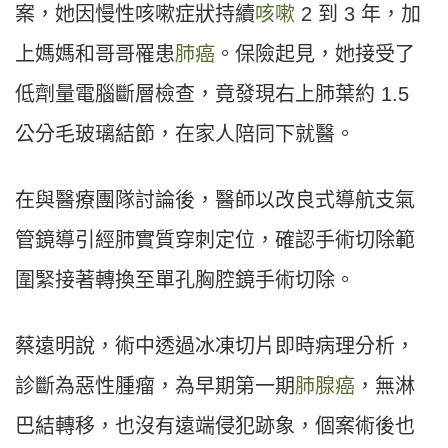
案，她因慢性咳嗽症狀持續
咳嗽
2 到 3 年，加
上媽媽和哥哥罹患
肺癌
。保險起見，她接受了
低劑量電腦斷層檢查，竟發現右上肺葉約 1.5
公分毛玻璃結節，在家人陪同下就醫。
在與醫療團隊討論後，醫師以改良式導航支氣
管鏡導引經肺實質穿刺定位，確認手術切除範
圍緊接著轉換至單孔胸腔鏡手術切除。
蔡遠明說，術中透過冰凍切片即時病理分析，
診斷為惡性腫瘤，為早期第一期
肺腺癌
，無淋
巴結轉移，也沒有遠端侵犯跡象，個案術後也