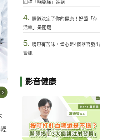
四種「喉嚨痛」疾病
4.
腸道決定了你的健康！好菌「存
活率」是關鍵
5.
嘴巴有苦味，當心是4個器官發出
警訊
影音健康
不
可輕