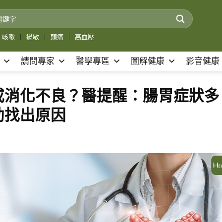
咳嗽
｜
過敏
｜
頭痛
｜
高血壓
請問專家
醫學專區
圖解健康
影音健康
或消化不良？醫提醒：腸胃症狀多
助找出原因