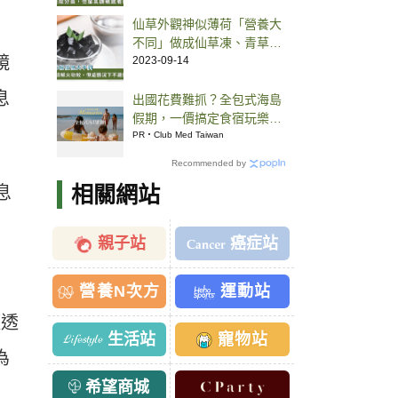
仙草外觀神似薄荷「營養大
不同」做成仙草凍、青草茶
鏡
降火，但有1種人要少吃
2023-09-14
息
出國花費難抓？全包式海島
假期，一價搞定食宿玩樂，
省錢更省心！
PR・Club Med Taiwan
Recommended by
相關網站
息
親子站
癌症站
營養N次方
運動站
須透
生活站
寵物站
為
希望商城