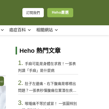
Heho嚴選
訂閱我們
癌症百科
相關網站
Heho 熱門文章
1.
手麻可能是身體在求救！一張表
判讀「手麻」是什麼病
2.
肚子左邊痛、右下腹痛是哪裡出
問題？一張表秒懂腹痛位置潛在疾病
與警訊
3.
喉嚨痛不等於感冒！ 一張圖辨別