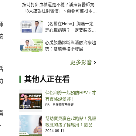
按時打針血糖還是不穩？潘廸智醫師揭
「3大錯誤注射習慣」、藥物可能根本沒
打進去
【名醫在Heho】胸痛一定
師
是心臟病嗎？一定要裝支
該
架？心臟科權威張其任主任
心房顫動診斷與消融治療趨
解析支架種類、風險與選擇
勢：雙能量技術發展
關鍵
更多影音
括
其他人正在看
功
伴侶和妳一起預防HPV，才
有資格說愛妳！
PR・台灣癌症基金會
瘍
幫助寶貝贏在起跑點！乳糖
、
敏感的孩子輕鬆用 1 飲品替
換牛奶就能補好鈣
2024-09-11