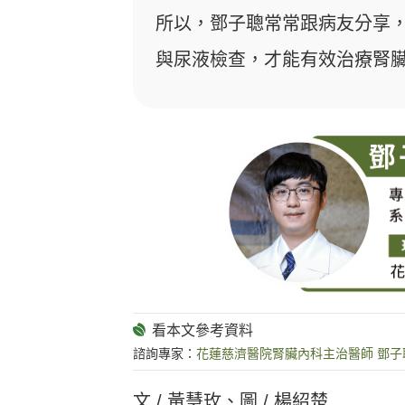
所以，鄧子聰常常跟病友分享
與尿液檢查，才能有效治療腎
諮詢專家：
花蓮慈濟醫院腎臟內科主治醫師 鄧子
文 / 黃慧玫、圖 / 楊紹楚