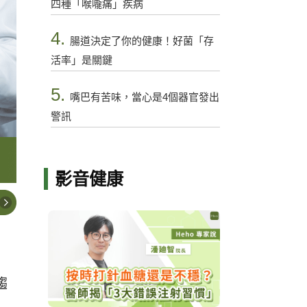
四種「喉嚨痛」疾病
4.
腸道決定了你的健康！好菌「存
活率」是關鍵
5.
嘴巴有苦味，當心是4個器官發出
警訊
影音健康
趨