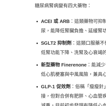
糖尿病腎病變有四大藥物：
ACEI 或 ARB
：這類藥物可抑
尿，能降低腎臟負擔、延緩腎
SGLT2 抑制劑
：這類口服藥不
低腎功能下降、洗腎及心衰竭
新型藥物 Finerenone
：能減少
低心肌梗塞與中風風險，兼具
GLP-1 促效劑
：俗稱「瘦瘦針
接，但對合併有肥胖、心血管
減重，目前初步發現有降低心