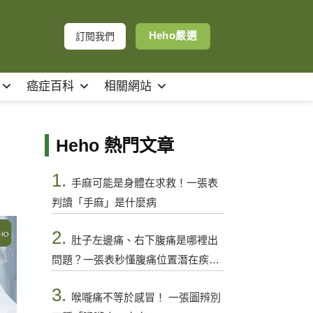
Heho嚴選
訂閱我們
癌症百科
相關網站
Heho 熱門文章
1.
手麻可能是身體在求救！一張表
判讀「手麻」是什麼病
2.
肚子左邊痛、右下腹痛是哪裡出
問題？一張表秒懂腹痛位置潛在疾病
與警訊
3.
喉嚨痛不等於感冒！ 一張圖辨別