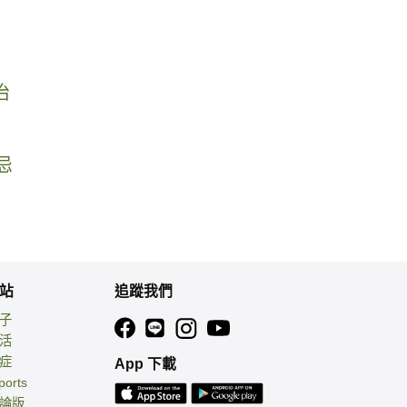
治
忌
站
追蹤我們
親子
生活
癌症
App 下載
ports
討論版