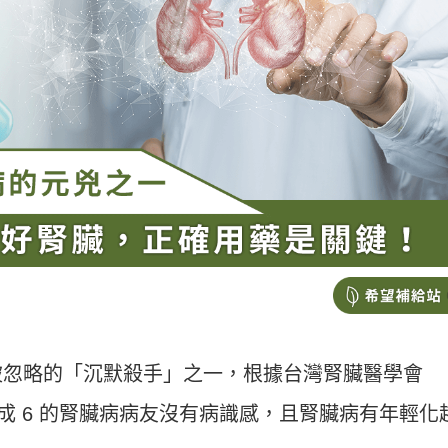
被忽略的「沉默殺手」之一，根據台灣腎臟醫學會
9 成 6 的腎臟病病友沒有病識感，且腎臟病有年輕化