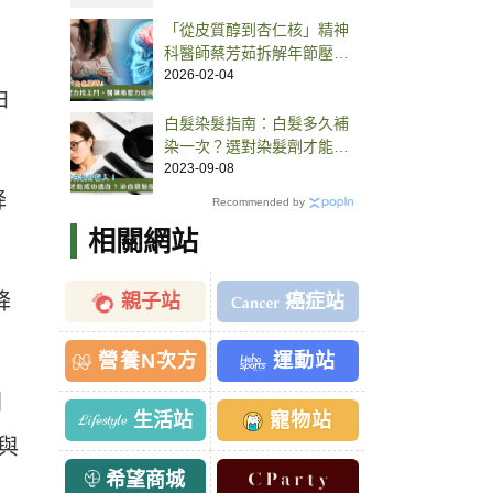
「從皮質醇到杏仁核」精神
科醫師蔡芳茹拆解年節壓力
如何引發大腦「化學風暴」
2026-02-04
白
白髮染髮指南：白髮多久補
染一次？選對染髮劑才能有
效遮白髮
2023-09-08
降
Recommended by
相關網站
降
親子站
癌症站
營養N次方
運動站
間
生活站
寵物站
與
希望商城