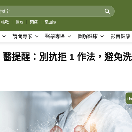
咳嗽
｜
過敏
｜
頭痛
｜
高血壓
請問專家
醫學專區
圖解健康
影音健康
醫提醒：別抗拒 1 作法，避免洗