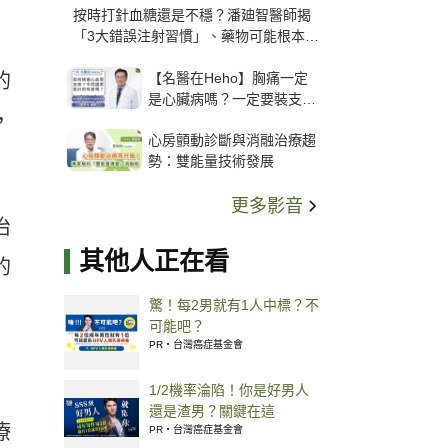
按時打針血糖還是不穩？潘廸智醫師揭
「3大錯誤注射習慣」、藥物可能根本沒
打進去
【名醫在Heho】胸痛一定
的
是心臟病嗎？一定要裝支
，
架？心臟科權威張其任主任
心房顫動診斷與消融治療趨
解析支架種類、風險與選擇
勢：雙能量技術發展
關鍵
更多影音
治
其他人正在看
的
驚！每2男就有1人中標？不
可能吧？
PR・台灣癌症基金會
1/2機率淪陷！你是好男人
還是渣男？關鍵在這
療
PR・台灣癌症基金會