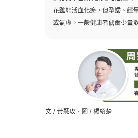
花雖能活血化瘀，但孕婦、經
或氣虛。一般健康者偶爾少量
文 / 黃慧玫、圖 / 楊紹楚