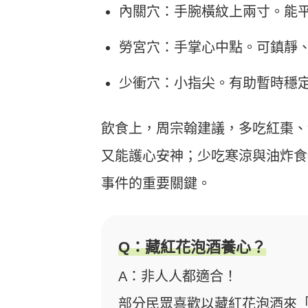
內關穴：手腕橫紋上兩寸。能
勞宮穴：手掌心中點。可鎮靜
少衝穴：小指尖。有助暫時穩
飲食上，周宗翰建議，多吃紅棗、
又能護心安神；少吃寒涼與油炸食
事件的重要關鍵。
Q：藏紅花泡酒養心？
A：非人人都適合！
部分民眾喜歡以藏紅花泡酒來