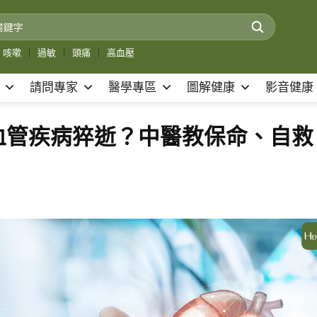
咳嗽
｜
過敏
｜
頭痛
｜
高血壓
請問專家
醫學專區
圖解健康
影音健康
血管疾病猝逝？中醫教保命、自救