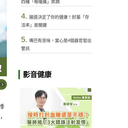
四種「喉嚨痛」疾病
4.
腸道決定了你的健康！好菌「存
活率」是關鍵
5.
嘴巴有苦味，當心是4個器官發出
警訊
影音健康
悸
，