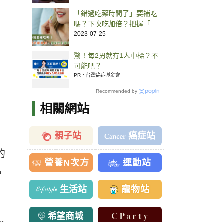
「錯過吃藥時間了」要補吃
嗎？下次吃加倍？把握「藥
物週期準則」藥師一次解惑
2023-07-25
驚！每2男就有1人中標？不
可能吧？
PR・台灣癌症基金會
Recommended by
相關網站
親子站
癌症站
的
營養N次方
運動站
，
生活站
寵物站
希望商城