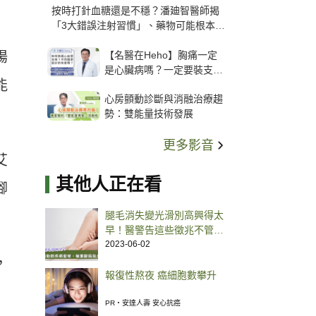
按時打針血糖還是不穩？潘廸智醫師揭
「3大錯誤注射習慣」、藥物可能根本沒
打進去
【名醫在Heho】胸痛一定
陽
是心臟病嗎？一定要裝支
能
架？心臟科權威張其任主任
心房顫動診斷與消融治療趨
解析支架種類、風險與選擇
勢：雙能量技術發展
關鍵
更多影音
艾
其他人正在看
腳
腿毛消失變光滑別高興得太
早！醫警告這些徵兆不管…
有截肢壞死風險
2023-06-02
，
報復性熬夜 癌細胞數攀升
PR・安達人壽 安心抗癌