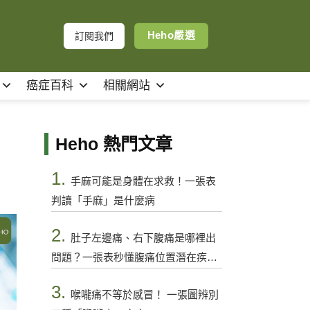
Heho嚴選
訂閱我們
癌症百科
相關網站
Heho 熱門文章
1.
手麻可能是身體在求救！一張表
判讀「手麻」是什麼病
2.
肚子左邊痛、右下腹痛是哪裡出
問題？一張表秒懂腹痛位置潛在疾病
與警訊
3.
喉嚨痛不等於感冒！ 一張圖辨別